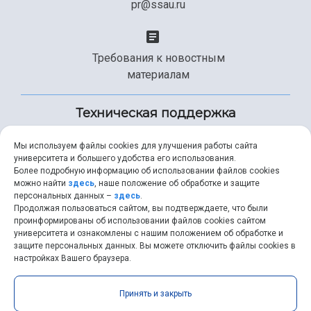
pr@ssau.ru
Требования к новостным
материалам
Техническая поддержка
Мы используем файлы cookies для улучшения работы сайта
университета и большего удобства его использования.
+7 (846) 267-49-99
Более подробную информацию об использовании файлов cookies
можно найти
здесь
, наше положение об обработке и защите
персональных данных –
здесь
.
Продолжая пользоваться сайтом, вы подтверждаете, что были
help@ssau.ru
проинформированы об использовании файлов cookies сайтом
университета и ознакомлены с нашим положением об обработке и
защите персональных данных. Вы можете отключить файлы cookies в
настройках Вашего браузера.
Самарский университет © 2026 |
ssau.ru
|
ssau@ssau.ru
|
Принять и закрыть
RSS
|
API