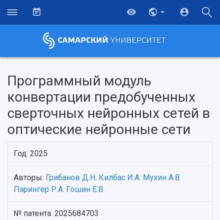
Программный модуль
конвертации предобученных
сверточных нейронных сетей в
оптические нейронные сети
Год: 2025
Авторы:
Грибанов Д.Н.
Килбас И.А.
Мухин А.В.
НАЗАД
Парингер Р.А.
Гошин Е.В.
Об университете
Новости
Образование
Научно-исследовательская деятельность
История
Главные новости
Почему я выбираю Самарский университет?
Основные научные направления
№ патента: 2025684703