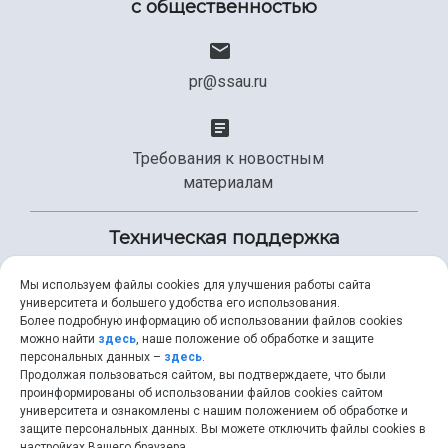
с общественностью
pr@ssau.ru
Требования к новостным
материалам
Техническая поддержка
Мы используем файлы cookies для улучшения работы сайта
университета и большего удобства его использования.
+7 (846) 267-49-99
Более подробную информацию об использовании файлов cookies
можно найти
здесь
, наше положение об обработке и защите
персональных данных –
здесь
.
Продолжая пользоваться сайтом, вы подтверждаете, что были
help@ssau.ru
проинформированы об использовании файлов cookies сайтом
университета и ознакомлены с нашим положением об обработке и
защите персональных данных. Вы можете отключить файлы cookies в
настройках Вашего браузера.