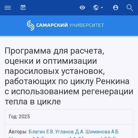
Программа для расчета,
оценки и оптимизации
паросиловых установок,
работающих по циклу Ренкина
c использованием регенерации
тепла в цикле
НАЗАД
Год: 2025
Об университете
Новости
Образование
Научно-исследовательская деятельность
Авторы:
Благин Е.В.
Угланов Д.А.
Шиманова А.Б.
История
Главные новости
Почему я выбираю Самарский университет?
Основные научные направления