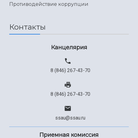
Международный межвузовский кампус
Противодействие коррупции
Сведения об образовательной организации
Контакты
Официальные документы
Канцелярия
8 (846) 267-43-70
8 (846) 267-43-70
ssau@ssau.ru
Приемная комиссия