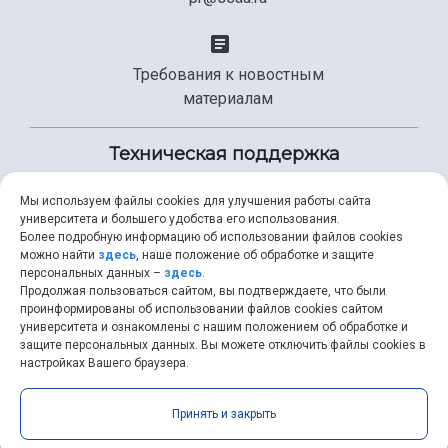
Требования к новостным
материалам
Техническая поддержка
Мы используем файлы cookies для улучшения работы сайта
университета и большего удобства его использования.
+7 (846) 267-49-99
Более подробную информацию об использовании файлов cookies
можно найти
здесь
, наше положение об обработке и защите
персональных данных –
здесь
.
Продолжая пользоваться сайтом, вы подтверждаете, что были
help@ssau.ru
проинформированы об использовании файлов cookies сайтом
университета и ознакомлены с нашим положением об обработке и
защите персональных данных. Вы можете отключить файлы cookies в
настройках Вашего браузера.
Самарский университет © 2026 |
ssau.ru
|
ssau@ssau.ru
|
Принять и закрыть
RSS
|
API