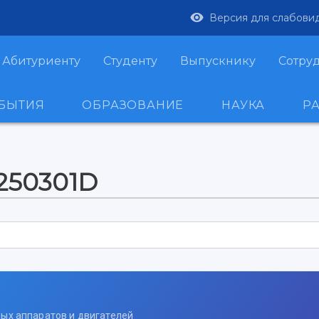
Версия для слабови
Абитуриенту
Студенту
Выпускнику
Сотру
ОБЫТИЯ
ОБРАЗОВАНИЕ
НАУКА
Р
-250301D
ных аппаратов и двигателей