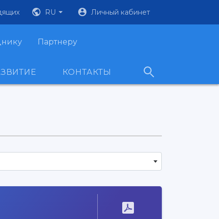
дящих
RU
Личный кабинет
днику
Партнеру
АЗВИТИЕ
КОНТАКТЫ