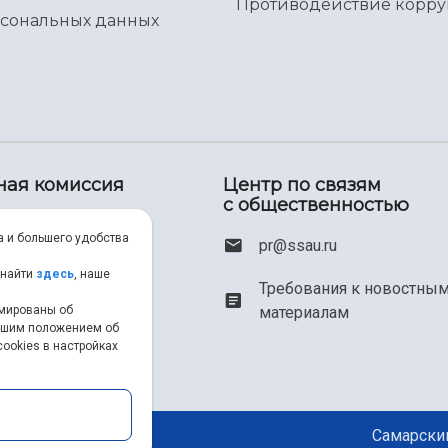
Противодействие корр
рсональных данных
ная комиссия
Центр по связям
с общественностью
00) 550-34-35
а и большего удобства
pr@ssau.ru
46) 267-48-67
 найти
здесь
, наше
Требования к новостны
рмированы об
материалам
em@ssau.ru
нашим положением об
ookies в настройках
.ru/priem
Самарский