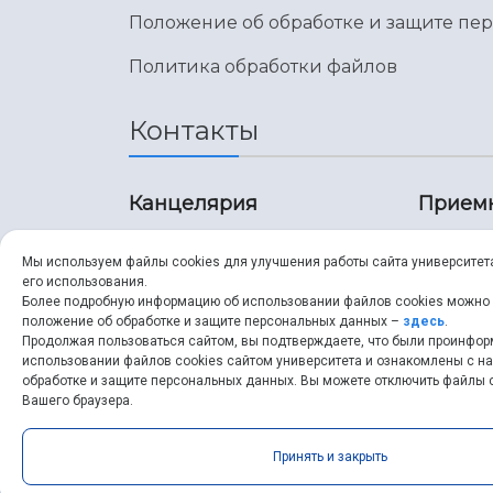
Положение об обработке и защите пе
Политика обработки файлов
Контакты
Канцелярия
Прием
8 (846) 267-43-70
8 (8
Мы используем файлы cookies для улучшения работы сайта университет
его использования.
8 (846) 267-43-70
8 (8
Более подробную информацию об использовании файлов cookies можно
положение об обработке и защите персональных данных –
здесь
.
Продолжая пользоваться сайтом, вы подтверждаете, что были проинфо
ssau@ssau.ru
pri
использовании файлов cookies сайтом университета и ознакомлены с 
обработке и защите персональных данных. Вы можете отключить файлы c
ssau
Вашего браузера.
Принять и закрыть