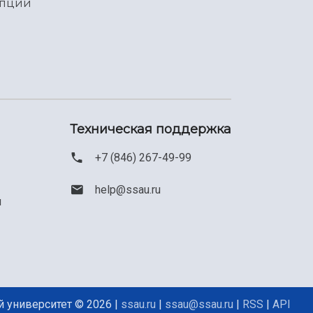
упции
Техническая поддержка
+7 (846) 267-49-99
help@ssau.ru
м
 университет © 2026 |
ssau.ru
|
ssau@ssau.ru
|
RSS
|
API