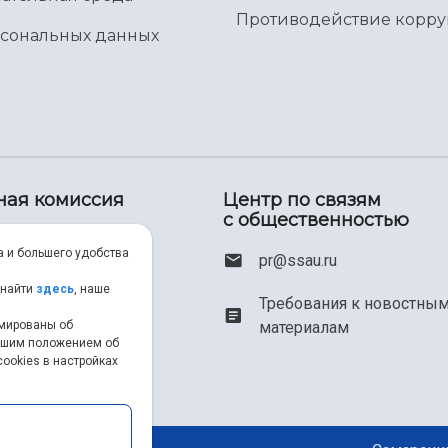
Противодействие корр
рсональных данных
ная комиссия
Центр по связям
с общественностью
00) 550-34-35
а и большего удобства
pr@ssau.ru
46) 267-48-67
 найти
здесь
, наше
Требования к новостны
рмированы об
материалам
em@ssau.ru
нашим положением об
ookies в настройках
.ru/priem