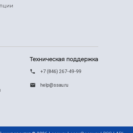
упции
Техническая поддержка
+7 (846) 267-49-99
help@ssau.ru
м