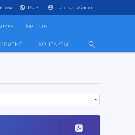
дящих
RU
Личный кабинет
днику
Партнеру
АЗВИТИЕ
КОНТАКТЫ