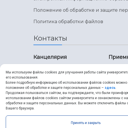
Положение об обработке и защите пе
Политика обработки файлов
Контакты
Канцелярия
Прием
8 (846) 267-43-70
8 (8
Мы используем файлы cookies для улучшения работы сайта университет
его использования.
8 (846) 267-43-70
8 (8
Более подробную информацию об использовании файлов cookies можно
положение об обработке и защите персональных данных –
здесь
.
Продолжая пользоваться сайтом, вы подтверждаете, что были проинфо
ssau@ssau.ru
pri
использовании файлов cookies сайтом университета и ознакомлены с 
обработке и защите персональных данных. Вы можете отключить файлы c
ssau
Вашего браузера.
Принять и закрыть