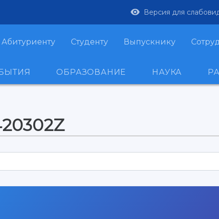
Версия для слабови
Абитуриенту
Студенту
Выпускнику
Сотру
ОБЫТИЯ
ОБРАЗОВАНИЕ
НАУКА
Р
420302Z