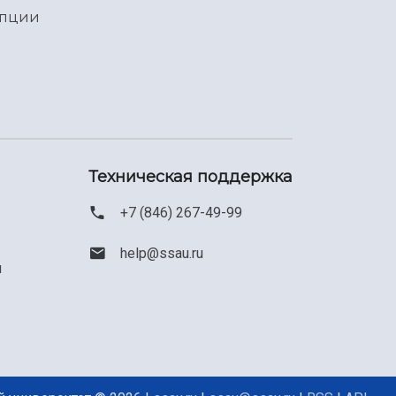
упции
Техническая поддержка
+7 (846) 267-49-99
help@ssau.ru
м