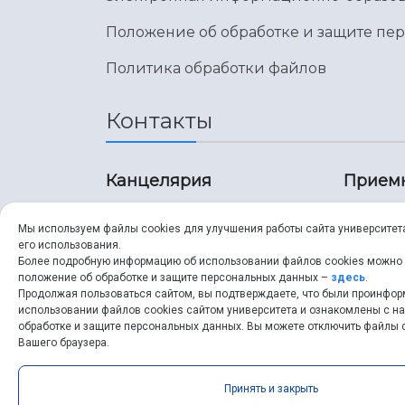
Положение об обработке и защите пе
Политика обработки файлов
Контакты
Канцелярия
Прием
8 (846) 267-43-70
8 (8
Мы используем файлы cookies для улучшения работы сайта университет
его использования.
8 (846) 267-43-70
8 (8
Более подробную информацию об использовании файлов cookies можно
положение об обработке и защите персональных данных –
здесь
.
Продолжая пользоваться сайтом, вы подтверждаете, что были проинфо
ssau@ssau.ru
pri
использовании файлов cookies сайтом университета и ознакомлены с 
обработке и защите персональных данных. Вы можете отключить файлы c
ssau
Вашего браузера.
Принять и закрыть