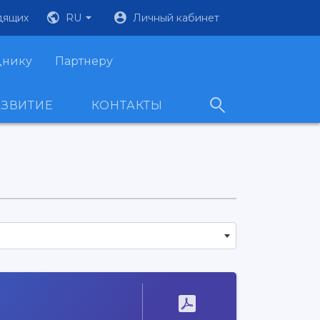
дящих
RU
Личный кабинет
днику
Партнеру
АЗВИТИЕ
КОНТАКТЫ