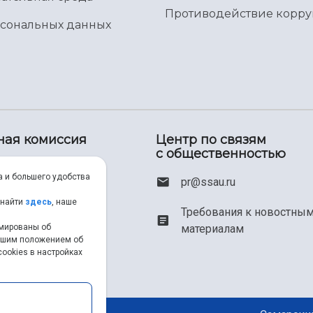
Противодействие корр
рсональных данных
ная комиссия
Центр по связям
с общественностью
00) 550-34-35
а и большего удобства
pr@ssau.ru
46) 267-48-67
 найти
здесь
, наше
Требования к новостны
рмированы об
материалам
em@ssau.ru
нашим положением об
ookies в настройках
.ru/priem