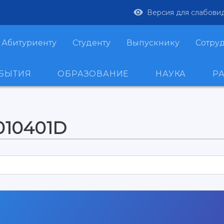
Версия для слабови
Абитуриенту
Студенту
Выпускнику
Сотру
ОБЫТИЯ
ОБРАЗОВАНИЕ
НАУКА
Р
010401D