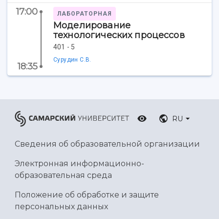
Ботанический сад
17:00
ЛАБОРАТОРНАЯ
Умный дом бабочек
Моделирование
Международный межвузовский кампус
технологических процессов
401 - 5
Сведения об образовательной организации
Сурудин С.В.
18:35
Официальные документы
RU
Сведения об образовательной организации
Электронная информационно-
образовательная среда
Положение об обработке и защите
персональных данных