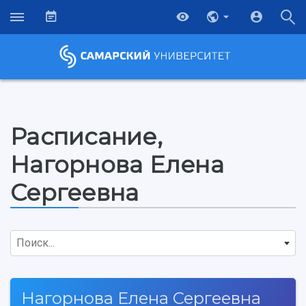
Расписание,
Нагорнова Елена
Сергеевна
Поиск...
НАЗАД
Об университете
Новости
Образование
Научно-исследовательская деятельность
Нагорнова Елена Сергеевна