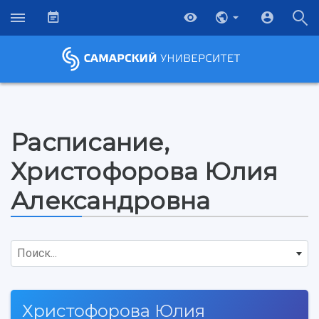
Расписание,
Христофорова Юлия
Александровна
Поиск...
НАЗАД
Христофорова Юлия
Об университете
Новости
Образование
Научно-исследовательская деятельность