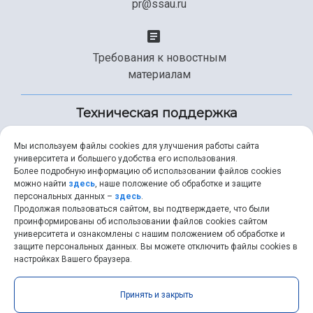
pr@ssau.ru
Требования к новостным
материалам
Техническая поддержка
Мы используем файлы cookies для улучшения работы сайта
университета и большего удобства его использования.
+7 (846) 267-49-99
Более подробную информацию об использовании файлов cookies
можно найти
здесь
, наше положение об обработке и защите
персональных данных –
здесь
.
Продолжая пользоваться сайтом, вы подтверждаете, что были
help@ssau.ru
проинформированы об использовании файлов cookies сайтом
университета и ознакомлены с нашим положением об обработке и
защите персональных данных. Вы можете отключить файлы cookies в
настройках Вашего браузера.
Самарский университет © 2026 |
ssau.ru
|
ssau@ssau.ru
|
Принять и закрыть
RSS
|
API