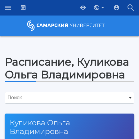
Расписание, Куликова
Ольга Владимировна
Поиск...
Куликова Ольга
НАЗАД
Владимировна
Об университете
Новости
Образование
Научно-исследовательская деятельность