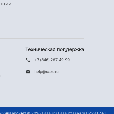
упции
Техническая поддержка
+7 (846) 267-49-99
help@ssau.ru
м
 университет © 2026 |
ssau.ru
|
ssau@ssau.ru
|
RSS
|
API