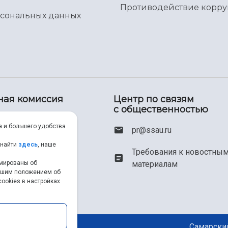
Противодействие корр
рсональных данных
ная комиссия
Центр по связям
с общественностью
00) 550-34-35
а и большего удобства
pr@ssau.ru
46) 267-48-67
 найти
здесь
, наше
Требования к новостны
рмированы об
материалам
em@ssau.ru
нашим положением об
ookies в настройках
.ru/priem
Самарский