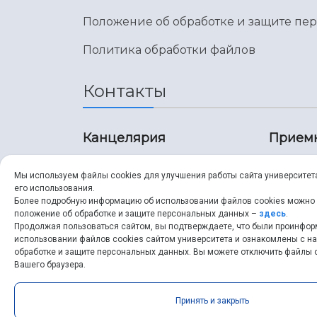
Положение об обработке и защите пе
Политика обработки файлов
Контакты
Канцелярия
Прием
8 (846) 267-43-70
8 (8
Мы используем файлы cookies для улучшения работы сайта университет
его использования.
8 (846) 267-43-70
8 (8
Более подробную информацию об использовании файлов cookies можно
положение об обработке и защите персональных данных –
здесь
.
Продолжая пользоваться сайтом, вы подтверждаете, что были проинфо
ssau@ssau.ru
pri
использовании файлов cookies сайтом университета и ознакомлены с 
обработке и защите персональных данных. Вы можете отключить файлы c
ssau
Вашего браузера.
Принять и закрыть