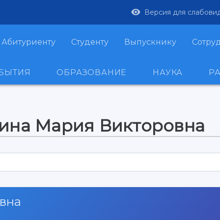
Версия для слабови
Абитуриенту
Студенту
Выпускнику
Сотру
ОБЫТИЯ
ОБРАЗОВАНИЕ
НАУКА
Р
кина Мария Викторовна
вна