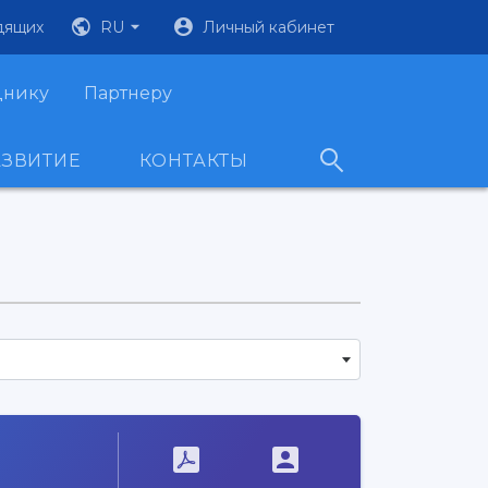
дящих
RU
Личный кабинет
днику
Партнеру
АЗВИТИЕ
КОНТАКТЫ