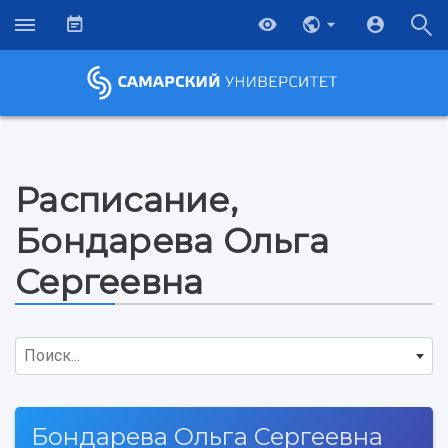
Расписание,
Бондарева Ольга
Сергеевна
Поиск...
НАЗАД
Бондарева Ольга Сергеевна
Об университете
Новости
Образование
Научно-исследовательская деятельность