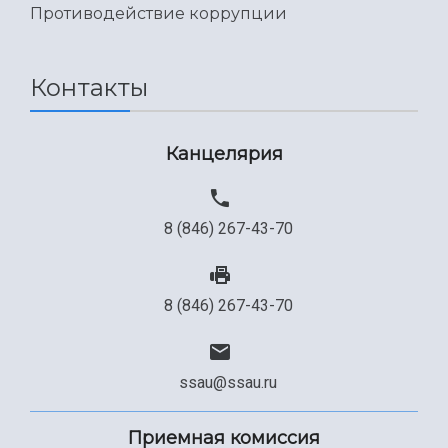
Международный межвузовский кампус
Противодействие коррупции
Сведения об образовательной организации
Контакты
Официальные документы
Канцелярия
8 (846) 267-43-70
8 (846) 267-43-70
ssau@ssau.ru
Приемная комиссия