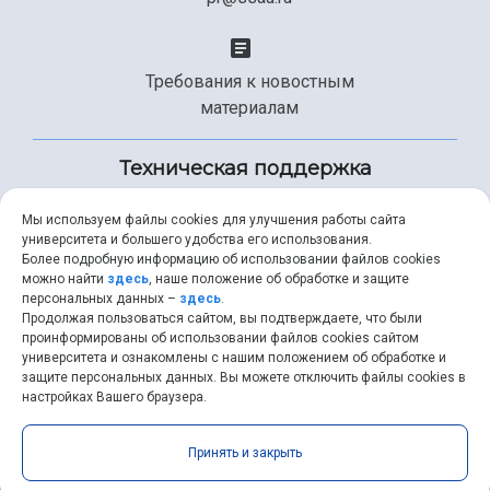
Требования к новостным
материалам
Техническая поддержка
Мы используем файлы cookies для улучшения работы сайта
университета и большего удобства его использования.
+7 (846) 267-49-99
Более подробную информацию об использовании файлов cookies
можно найти
здесь
, наше положение об обработке и защите
персональных данных –
здесь
.
Продолжая пользоваться сайтом, вы подтверждаете, что были
help@ssau.ru
проинформированы об использовании файлов cookies сайтом
университета и ознакомлены с нашим положением об обработке и
защите персональных данных. Вы можете отключить файлы cookies в
настройках Вашего браузера.
Самарский университет © 2026 |
ssau.ru
|
ssau@ssau.ru
|
Принять и закрыть
RSS
|
API