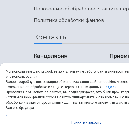
Положение об обработке и защите пе
Политика обработки файлов
Контакты
Канцелярия
Прием
8 (846) 267-43-70
8 (8
Мы используем файлы cookies для улучшения работы сайта университет
его использования.
8 (846) 267-43-70
8 (8
Более подробную информацию об использовании файлов cookies можно
положение об обработке и защите персональных данных –
здесь
.
Продолжая пользоваться сайтом, вы подтверждаете, что были проинфо
ssau@ssau.ru
pri
использовании файлов cookies сайтом университета и ознакомлены с 
обработке и защите персональных данных. Вы можете отключить файлы c
ssau
Вашего браузера.
Принять и закрыть