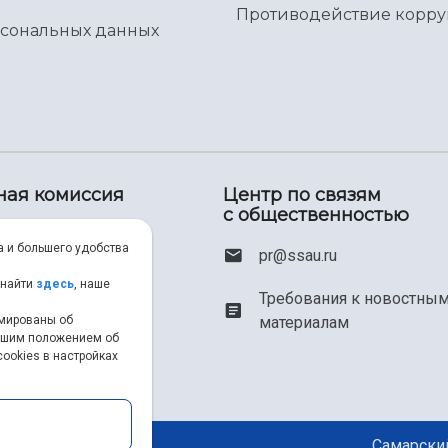
Противодействие корр
рсональных данных
ная комиссия
Центр по связям
с общественностью
00) 550-34-35
а и большего удобства
pr@ssau.ru
46) 267-48-67
 найти
здесь
, наше
Требования к новостны
рмированы об
материалам
em@ssau.ru
нашим положением об
ookies в настройках
.ru/priem
Самарский