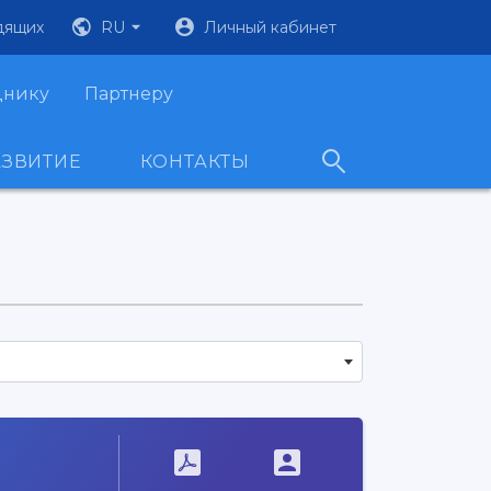
дящих
RU
Личный кабинет
днику
Партнеру
АЗВИТИЕ
КОНТАКТЫ