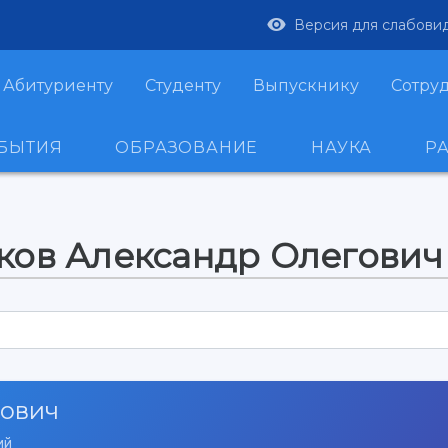
Версия для слабови
Абитуриенту
Студенту
Выпускнику
Сотру
ОБЫТИЯ
ОБРАЗОВАНИЕ
НАУКА
Р
ков Александр Олегович
гович
ий