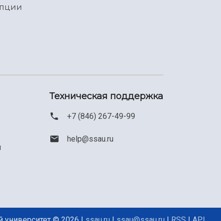
упции
Техническая поддержка
+7 (846) 267-49-99
help@ssau.ru
м
 университет © 2026 |
ssau.ru
|
ssau@ssau.ru
|
RSS
|
API