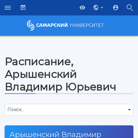
Расписание,
Арышенский
Владимир Юрьевич
Поиск...
НАЗАД
Арышенский Владимир
Об университете
Новости
Образование
Научно-исследовательская деятельность