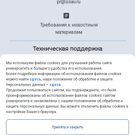
pr@ssau.ru
Требования к новостным
материалам
Техническая поддержка
Мы используем файлы cookies для улучшения работы сайта
университета и большего удобства его использования.
+7 (846) 267-49-99
Более подробную информацию об использовании файлов cookies
можно найти
здесь
, наше положение об обработке и защите
персональных данных –
здесь
.
Продолжая пользоваться сайтом, вы подтверждаете, что были
help@ssau.ru
проинформированы об использовании файлов cookies сайтом
университета и ознакомлены с нашим положением об обработке и
защите персональных данных. Вы можете отключить файлы cookies в
настройках Вашего браузера.
Самарский университет © 2026 |
ssau.ru
|
ssau@ssau.ru
|
Принять и закрыть
RSS
|
API