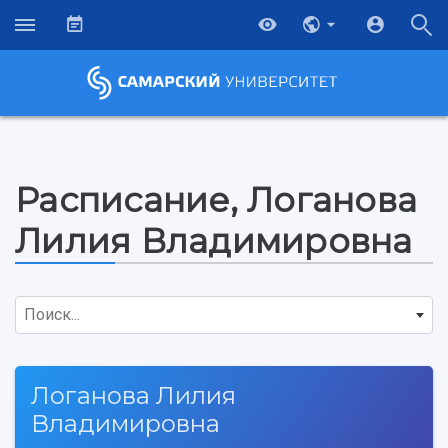
Расписание, Логанова
Лилия Владимировна
Поиск...
Логанова Лилия
НАЗАД
Владимировна
Об университете
Новости
Образование
Научно-исследовательская деятельность