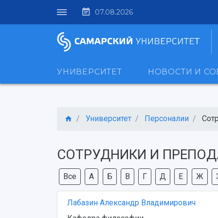
07.08.2026
УНИВЕРСИТЕТ
НОВОСТИ И С
Университет
Персоналии
Сот
СОТРУДНИКИ И ПРЕПОД
Все
А
Б
В
Г
Д
Е
Ж
Лабазин Александр Владимирович