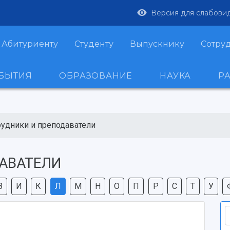
Версия для слабови
Абитуриенту
Студенту
Выпускнику
Сотру
ОБЫТИЯ
ОБРАЗОВАНИЕ
НАУКА
Р
рудники и преподаватели
АВАТЕЛИ
З
И
К
Л
М
Н
О
П
Р
С
Т
У