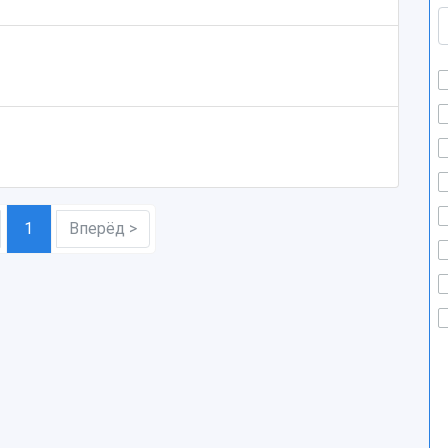
1
Вперёд >