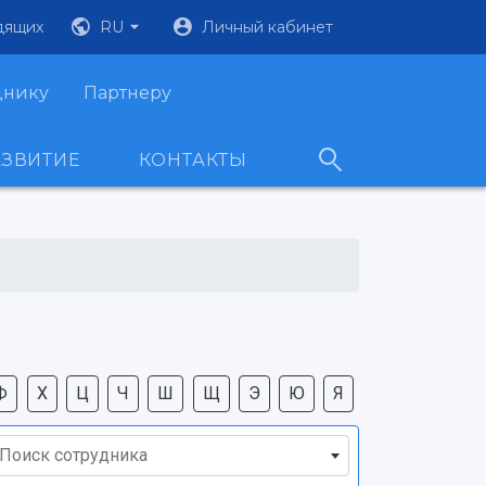
дящих
RU
Личный кабинет
днику
Партнеру
АЗВИТИЕ
КОНТАКТЫ
Ф
Х
Ц
Ч
Ш
Щ
Э
Ю
Я
Поиск сотрудника