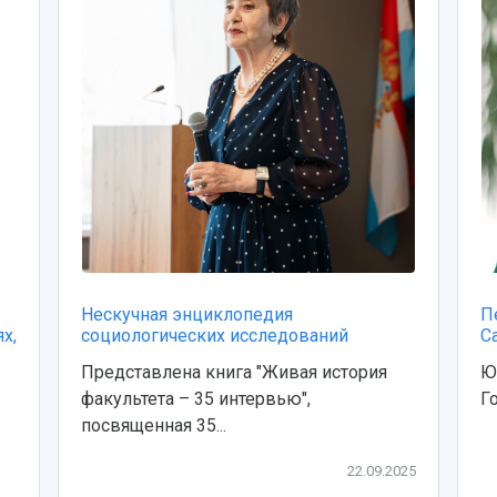
Нескучная энциклопедия
П
х,
социологических исследований
С
Представлена книга "Живая история
Ю
факультета – 35 интервью",
Г
посвященная 35...
22.09.2025