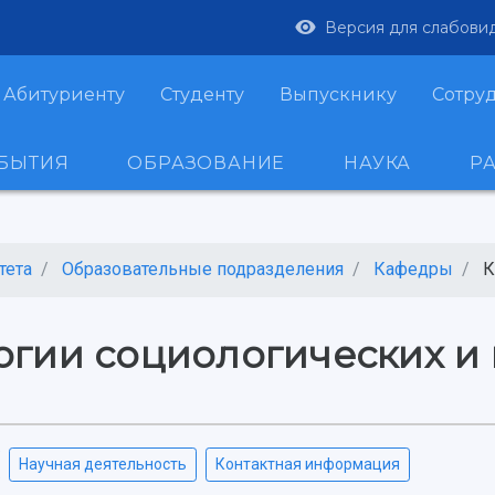
Версия для слабови
Абитуриенту
Студенту
Выпускнику
Сотру
ОБЫТИЯ
ОБРАЗОВАНИЕ
НАУКА
Р
тета
Образовательные подразделения
Кафедры
К
гии социологических и
Научная деятельность
Контактная информация