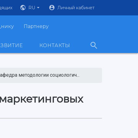
дящих
RU
Личный кабинет
днику
Партнеру
АЗВИТИЕ
КОНТАКТЫ
афедра методологии социологич...
 маркетинговых