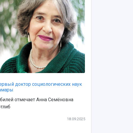
ервый доктор социологических наук
Новый практ
амары
Фонды библи
билей отмечает Анна Семёновна
пополнились
отлиб
изданием
18.09.2025