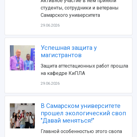
деятельности
Активное участие в нем приняли
Устойчивое развитие
Журналы Самарского университета
студенты, сотрудники и ветераны
Противодействие COVID-19
Научные конференции
Самарского университета
Кампус
Патенты
29.06.2026
3D-тур по университету
Публикации и издания
Музеи
Отчеты о проведенных конференциях
Учебный аэродром
Успешная защита у
Центр истории авиационных двигателей
магистрантов
Ботанический сад
Умный дом бабочек
Защита аттестационных работ прошла
Международный межвузовский кампус
на кафедре КиПЛА
Сведения об образовательной организации
29.06.2026
Официальные документы
В Самарском университете
прошел экологический своп
"Давай меняться!"
Главной особенностью этого свопа