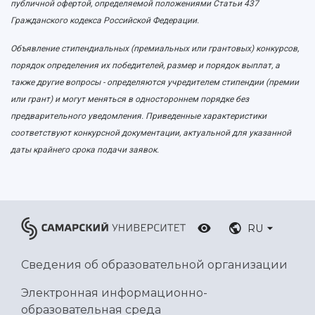
публичной офертой, определяемой положениями Статьи 437
Ботанический сад
Гражданского кодекса Российской Федерации.
Умный дом бабочек
Международный межвузовский кампус
Объявление стипендиальных (премиальных или грантовых) конкурсов,
порядок определения их победителей, размер и порядок выплат, а
Сведения об образовательной организации
также другие вопросы - определяются учредителем стипендии (премии
или грант) и могут меняться в одностороннем порядке без
Официальные документы
предварительного уведомления. Приведенные характеристики
соответствуют конкурсной документации, актуальной для указанной
даты крайнего срока подачи заявок.
RU
Сведения об образовательной организации
Электронная информационно-
образовательная среда