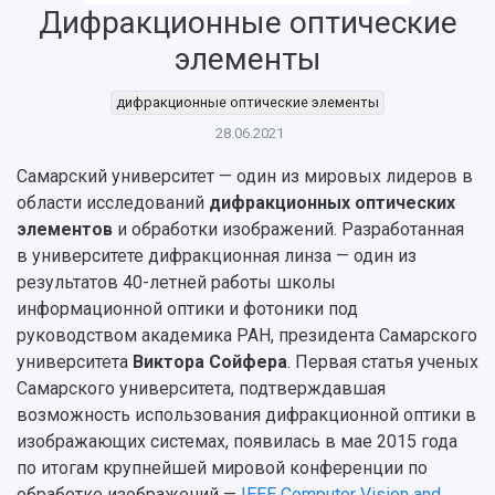
Дифракционные оптические
элементы
НАЗАД
Об университете
Новости
Образование
Научно-исследовательская деятельность
дифракционные оптические элементы
28.06.2021
История
Главные новости
Почему я выбираю Самарский университет?
Основные научные направления
Ключевые факты
Бортжурнал
Абитуриенту
Научные школы и ведущие научные коллектив
Самарский университет — один из мировых лидеров в
Рейтинги
Объявления
Бакалавриат и специалитет
Диссертационные советы
области исследований
дифракционных оптических
События
Магистратура
Подготовка научных кадров
элементов
и обработки изображений. Разработанная
Руководство
Аспирантура
Конкурс на замещение должностей научных
в университете дифракционная линза — один из
СМИ об университете
Наблюдательный совет
Формы обучения
работников
результатов 40-летней работы школы
Попечительский совет
Учебные планы
Научно-технический совет
Пресс-центр
информационной оптики и фотоники под
Ученый совет
Дополнительное образование
руководством академика РАН, президента Самарского
Научные проекты и темы
Газета "Полет"
Ректорат
университета
Виктора Сойфера
. Первая статья ученых
Институты и факультеты
Газета "Самарский университет"
Кадровый резерв
Аспирантура и докторантура
Самарского университета, подтверждавшая
Мы в соцсетях
Образовательные программы
возможность использования дифракционной оптики в
Персоналии
Справочные материалы
изображающих системах, появилась в мае 2015 года
Мультимедиа
Профессорско-преподавательский состав
по итогам крупнейшей мировой конференции по
Сотрудники и преподаватели
Научная инфраструктура
Расписание занятий
обработке изображений —
IEEE Computer Vision and
Заслуженные деятели