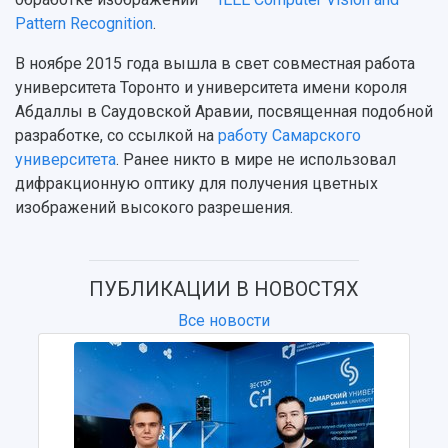
Подкасты
Научно-исследовательские подразделения
Pattern Recognition
.
Структура университета
Стипендии
Структурная схема управления научно-
Просветительский проект "Одержимы наукой
В ноябре 2015 года вышла в свет совместная работа
Институты и факультеты
исследовательской деятельностью
Тестирование иностранных граждан на
университета Торонто и университета имени короля
Кафедры
Материальная база
знание русского языка, истории России и
Абдаллы в Саудовской Аравии, посвященная подобной
Научные подразделения
Подразделения научного обслуживания
основ законодательства РФ
разработке, со ссылкой на
работу Самарского
Отделы и службы
Организационные документы
университета
. Ранее никто в мире не использовал
Общественные организации
Платные образовательные услуги
Результаты научно-исследовательской
дифракционную оптику для получения цветных
Институт искусственного интеллекта
Скидки на обучение
деятельности
изображений высокого разрешения.
Инжиниринговый центр
Научно-технические разработки
Подготовительные курсы
Аграрный карбоновый полигон
Конкурсы научных проектов и грантов
Архив
Областной конкурс "Молодой учёный"
Библиотека
ПУБЛИКАЦИИ В НОВОСТЯХ
Фирменный стиль
Отчеты о научно-исследовательской
Все новости
Видеолекции
деятельности
Устойчивое развитие
Журналы Самарского университета
Противодействие COVID-19
Научные конференции
Кампус
Патенты
3D-тур по университету
Публикации и издания
Музеи
Отчеты о проведенных конференциях