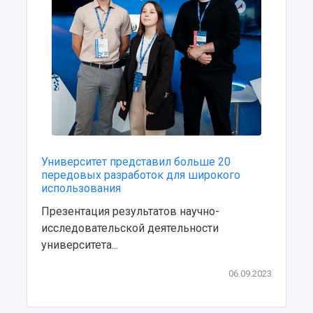
Учебный аэродром
Центр истории авиационных двигателей
Ботанический сад
Умный дом бабочек
Международный межвузовский кампус
Сведения об образовательной организации
Официальные документы
Университет представил больше 20
передовых разработок для широкого
использования
Презентация результатов научно-
исследовательской деятельности
университета...
06.09.2023