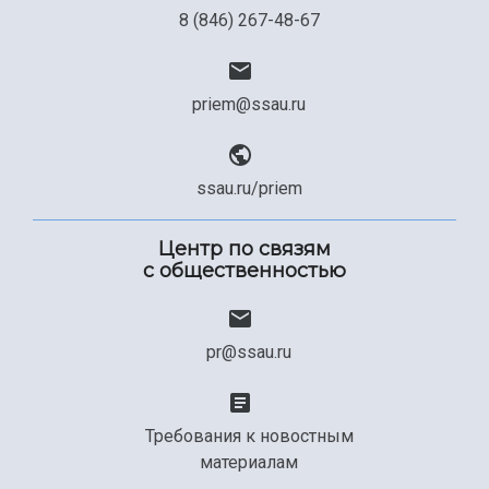
8 (846) 267-48-67
priem@ssau.ru
ssau.ru/priem
Центр по связям
с общественностью
pr@ssau.ru
Требования к новостным
материалам