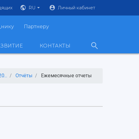
дящих
RU
Личный кабинет
днику
Партнеру
АЗВИТИЕ
КОНТАКТЫ
...
Отчёты
Ежемесячные отчеты