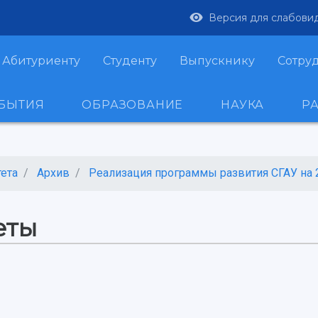
Версия для слабови
Абитуриенту
Студенту
Выпускнику
Сотру
ОБЫТИЯ
ОБРАЗОВАНИЕ
НАУКА
Р
ета
Архив
Реализация программы развития СГАУ на 20
еты