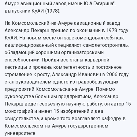
Институты и факультеты
исследовательской деятельностью
Амуре авиационный завод имени Ю.А.Гагарина",
Тестирование иностранных граждан на
Кафедры
Материальная база
выпускник КуАИ (1978).
знание русского языка, истории России и
Научные подразделения
Подразделения научного обслуживания
основ законодательства РФ
Отделы и службы
Организационные документы
На Комсомольский-на-Амуре авиационный завод
Общественные организации
Александр Пекарш пришел по окончании в 1978 году
Платные образовательные услуги
Результаты научно-исследовательской
Институт искусственного интеллекта
КуАИ. На новом месте он зарекомендовал себя как
Скидки на обучение
деятельности
Инжиниринговый центр
квалифицированный специалист-самолетостроитель,
Научно-технические разработки
Подготовительные курсы
Аграрный карбоновый полигон
обладающий хорошими организаторскими
Конкурсы научных проектов и грантов
Архив
способностями. Пройдя все этапы карьерной
Областной конкурс "Молодой учёный"
Библиотека
лестницы и проявив компетентность и постоянное
Фирменный стиль
Отчеты о научно-исследовательской
стремление к росту, Александр Иванович в 2006 году
Видеолекции
деятельности
стал руководителем одного из градообразующих
Устойчивое развитие
Журналы Самарского университета
предприятий Комсомольска-на-Амуре. Помимо
Противодействие COVID-19
Научные конференции
руководства большим предприятием, Александр
Кампус
Патенты
Пекарш ведет серьезную научную работу: он автор 15
3D-тур по университету
Публикации и издания
монографий и имеет 15 изобретений и два
Музеи
Отчеты о проведенных конференциях
свидетельства, а кроме того возглавляет кафедру в
Учебный аэродром
Комсомольском-на-Амуре государственном
Центр истории авиационных двигателей
университете.
Ботанический сад