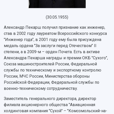
Об университете
Новости
Образование
Научно-исследовательская деятельность
История
Главные новости
Почему я выбираю Самарский университет?
Основные научные направления
(30.05.1955)
Ключевые факты
Бортжурнал
Абитуриенту
Научные школы и ведущие научные коллектив
Рейтинги
Объявления
Бакалавриат и специалитет
Диссертационные советы
Александр Пекарш получил признание как инженер,
События
Магистратура
Подготовка научных кадров
став в 2002 году лауреатом Всероссийского конкурса
Руководство
Аспирантура
Конкурс на замещение должностей научных
"Инженер года", в 2001 году ему была присуждена
СМИ об университете
Наблюдательный совет
Формы обучения
работников
медаль ордена "За заслуги перед Отечеством" II
Попечительский совет
Учебные планы
Научно-технический совет
степени, а в 2009-м – орден Почета. Есть в активе
Пресс-центр
Ученый совет
Дополнительное образование
Александра Пекарша награды и премии ОКБ "Сухого",
Научные проекты и темы
Газета "Полет"
Ректорат
Союза машиностроителей России, Федеральной
Институты и факультеты
Газета "Самарский университет"
службы по техническому и экспортному контролю
Кадровый резерв
Аспирантура и докторантура
России, МЧС России, Министерства обороны
Мы в соцсетях
Образовательные программы
Российской Федерации, Федеральной службы по
Персоналии
Справочные материалы
военно-техническому сотрудничеству.
Мультимедиа
Профессорско-преподавательский состав
Сотрудники и преподаватели
Научная инфраструктура
Расписание занятий
Заслуженные деятели
Заместитель генерального директора, директор
Подкасты
Научно-исследовательские подразделения
филиала акционерного общества "Авиационная
Структура университета
Стипендии
Структурная схема управления научно-
холдинговая компания "Сухой" – "Комсомольский-на-
Просветительский проект "Одержимы наукой