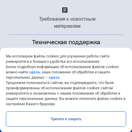
Требования к новостным
материалам
Техническая поддержка
Мы используем файлы cookies для улучшения работы сайта
университета и большего удобства его использования.
+7 (846) 267-49-99
Более подробную информацию об использовании файлов cookies
можно найти
здесь
, наше положение об обработке и защите
персональных данных –
здесь
.
Продолжая пользоваться сайтом, вы подтверждаете, что были
help@ssau.ru
проинформированы об использовании файлов cookies сайтом
университета и ознакомлены с нашим положением об обработке и
защите персональных данных. Вы можете отключить файлы cookies в
настройках Вашего браузера.
Самарский университет © 2026 |
ssau.ru
|
ssau@ssau.ru
|
Принять и закрыть
RSS
|
API