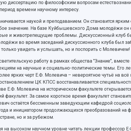
скую диссертацию по философским вопросам естествознани
период времени научному интересу.
аничивается наукой и преподаванием. Он становится ярки
бое значение. На базе Куйбышевского Дома молодёжи он о
рые и животрепещущие проблемы. Дискуссионный клуб бы
лодёжи во время заседаний дискуссионного клуба был заб
е только увидеть и услышать, но и поспорить с Молевичем!
етительскую работу в рамках общества "Знание", вместе с
екциям на научные и социально-политические темы. Его л
лее ярких черт Е.Ф. Молевича – невероятное чутьё на всё
 постановлением ЦК КПСС восстанавливается специальност
ве Е.Ф. Молевича на историческом факультете открывается
й факультет. За самое короткое время факультет становитс
левич остаётся бессменным заведующим кафедрой социоло
 года и инициатором продолжающихся преобразований на ф
тране, но и за рубежом.
мя на высоком научном уровне читать лекции профессор 