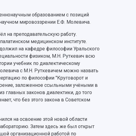
твеннонаучным образованием с позиций
а научном мировоззрении Е.Ф. Молевича.
ёл на преподавательскую работу.
палатинском медицинском институте.
родолжил на кафедре философии Уральского
пециальности физиком, М.Н. Руткевич всю
тории учебник по диалектическому
 Молевича с М.Н. Руткевичем можно назвать
сертацию по философии "Круговорот и
ззрение, заложенное ссыльными учёными в
из главных законов диалектики, до того
ает, что без этого закона в Советском
чился на освоение этой новой области
лабораторию. Затем здесь же был открыт
ьшой организационной работой по