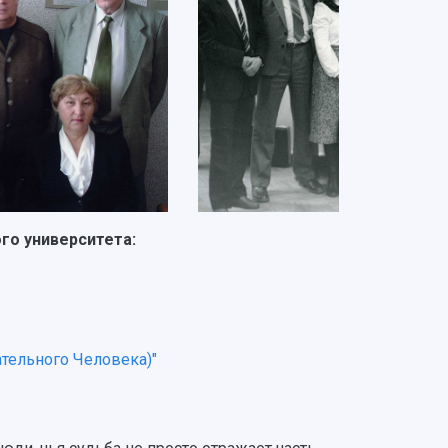
го университета:
тельного Человека)"
и