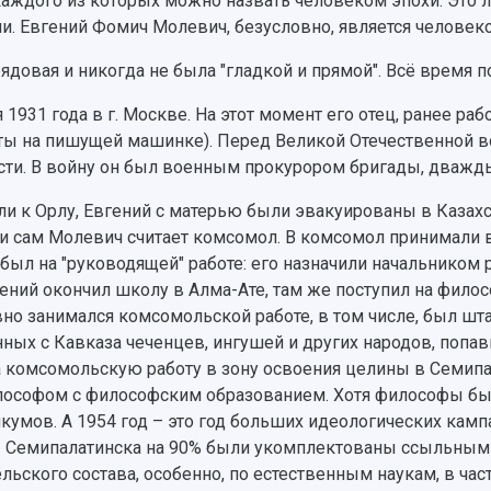
каждого из которых можно назвать человеком эпохи. Это л
ли. Евгений Фомич Молевич, безусловно, является человек
рядовая и никогда не была "гладкой и прямой". Всё время
931 года в г. Москве. На этот момент его отец, ранее раб
сты на пишущей машинке). Перед Великой Отечественной в
ласти. В войну он был военным прокурором бригады, дважд
ли к Орлу, Евгений с матерью были эвакуированы в Казахс
ти сам Молевич считает комсомол. В комсомол принимали в 
 был на "руководящей" работе: его назначили начальником 
гений окончил школу в Алма-Ате, там же поступил на филос
ивно занимался комсомольской работе, в том числе, был 
ных с Кавказа чеченцев, ингушей и других народов, попа
а комсомольскую работу в зону освоения целины в Семипал
ософом с философским образованием. Хотя философы были
икумов. А 1954 год – это год больших идеологических кампа
мы Семипалатинска на 90% были укомплектованы ссыльным
ьского состава, особенно, по естественным наукам, в част