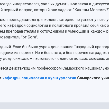
сегда интересовался, учил их думать, вовлекая в дискусс
ый первый вопрос, который они задают: "Как там Молевич?
он преподавателя для коллег, которые не устают у него 
го кафедрой социологии и политологи проявил себя как о
ем преподавателям и сотрудникам и умеющий в каждом ра
оводитель "от Бога".
родный. Если бы было учреждено звание "народный преподав
одним из первых. Но и без этого, и без перечня наград, ко
делу, символом настоящего человека во всех смыслах эт
яется действующим профессором Самарского национальног
нт
кафедры социологии и культурологии
Самарского унив