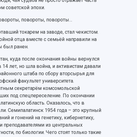
юди, чья судьба не просто отражает часть
ом советской эпохи.
 повороты, повороты, повороты…
отавший токарем на заводе, стал чекистом.
ойной отца вместе с семьёй направили на
ы был ранен.
тан, куда после окончания войны вернулся
14 лет, но шла война, и активистам давали
районного штаба по сбору вторсырья для
офский факультет университета.
штатным секретарём комсомольской
вших под спецпереселение. По окончании
атинскую область. Оказалось, что в
. Семипалатинск 1954 года – это крупный
ний и гонений на генетику, кибернетику,
и преподавателями из центральных
ности, по биологии. Чего стоят только такие