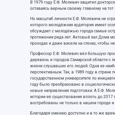
В 1979 году Е.Ф. Молевич защитил доктор
оставаясь верным своему главному на тот 
Но масштаб личности Е.Ф. Молевича не огр
которого молодёжная аудитория имеет осо
обсуждает с молодёжью города самые ост
протяжении ряда лет. Актовый зал Дома мо
проходах и даже висела на стенах, чтобы н
Профессор Е.Ф. Молевич вёл большую просв
деревень и городов Самарской области с л
жизни слушавших его людей. Одна из наибо
перспективным. Так, в 1989 году в стране
государственном университете по инициати
году было преобразовано в социологически
новые направления подготовки. А Е.Ф. Мо
истории её существования вплоть до 2017
востребованы не только в нашем городе и с
Благодаря умению доступно и в то же вре