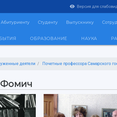
Версия для слабови
Абитуриенту
Студенту
Выпускнику
Сотру
ОБЫТИЯ
ОБРАЗОВАНИЕ
НАУКА
Р
луженные деятели
Почетные профессора Самарского госу
 Фомич