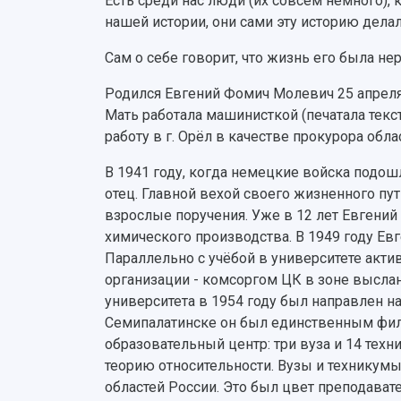
Есть среди нас люди (их совсем немного), 
нашей истории, они сами эту историю дела
Сам о себе говорит, что жизнь его была не
Родился Евгений Фомич Молевич 25 апреля 1
Мать работала машинисткой (печатала тек
работу в г. Орёл в качестве прокурора об
В 1941 году, когда немецкие войска подош
отец. Главной вехой своего жизненного пу
взрослые поручения. Уже в 12 лет Евгений
химического производства. В 1949 году Ев
Параллельно с учёбой в университете акт
организации - комсоргом ЦК в зоне выслан
университета в 1954 году был направлен н
Семипалатинске он был единственным фил
образовательный центр: три вуза и 14 техн
теорию относительности. Вузы и технику
областей России. Это был цвет преподавател