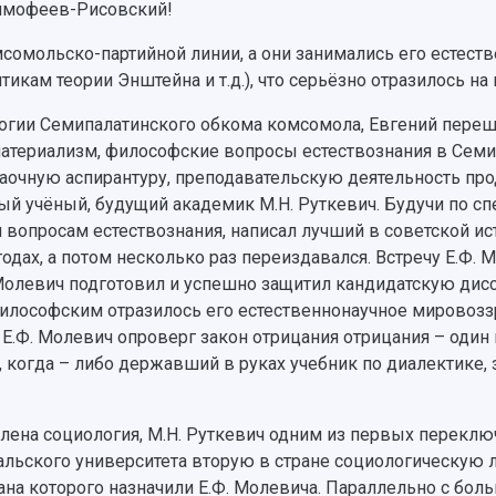
Тимофеев-Рисовский!
мсомольско-партийной линии, а они занимались его естес
икам теории Энштейна и т.д.), что серьёзно отразилось н
логии Семипалатинского обкома комсомола, Евгений переш
атериализм, философские вопросы естествознания в Семи
 заочную аспирантуру, преподавательскую деятельность п
ый учёный, будущий академик М.Н. Руткевич. Будучи по с
вопросам естествознания, написал лучший в советской ис
одах, а потом несколько раз переиздавался. Встречу Е.Ф.
 Молевич подготовил и успешно защитил кандидатскую дис
 философским отразилось его естественнонаучное мирово
 Е.Ф. Молевич опроверг закон отрицания отрицания – один 
огда – либо державший в руках учебник по диалектике, зн
влена социология, М.Н. Руткевич одним из первых переклю
альского университета вторую в стране социологическую 
на которого назначили Е.Ф. Молевича. Параллельно с бол