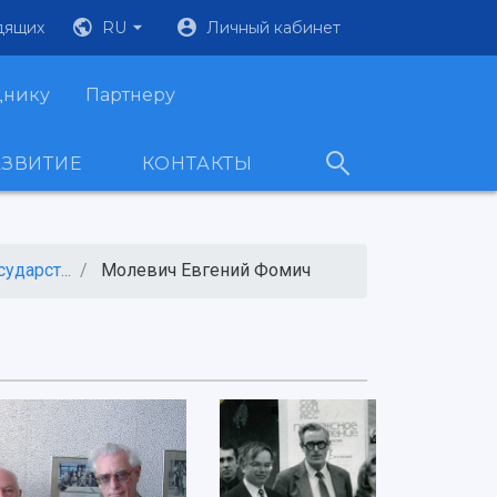
дящих
RU
Личный кабинет
днику
Партнеру
АЗВИТИЕ
КОНТАКТЫ
дарст...
Молевич Евгений Фомич