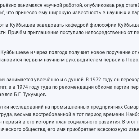
ьёзно занимался научной работой, опубликовав ряд статей
", что принесло ему широкую известность в научных и пар
ают в Куйбышев заведовать кафедрой философии Куйбышев
ти. Причём приглашение поступило непосредственно от пе
в Куйбышеве и через полгода получает новое поручение от 
 становится первым научным руководителем первой в Пов
 занимается увлечённо и с душой. В 1972 году он перехо
т, а в 1974 году туда по рекомендации обкома партии пе
влял Б.Г. Тукумцев.
ятки исследований на промышленных предприятиях Самарск
труда, весьма востребованной в тот период времени. Наи
 первый в его истории план социального развития. В этот
ческого общества, его имя приобретает всесоюзную изве