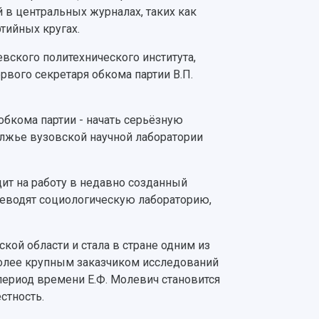
 в центральных журналах, таких как
тийных кругах.
ского политехнического института,
рвого секретаря обкома партии В.П.
обкома партии - начать серьёзную
олжье вузовской научной лаборатории
дит на работу в недавно созданный
реводят социологическую лабораторию,
ой области и стала в стране одним из
более крупным заказчиком исследований
 период времени Е.Ф. Молевич становится
стность.