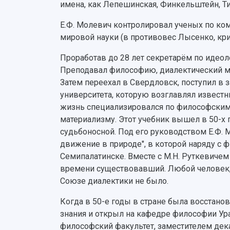
имена, как Лепешинская, Финкельштейн, 
Е.Ф. Молевич контролировал ученых по ко
мировой науки (в противовес Лысенко, крит
Проработав до 28 лет секретарём по идео
Преподавал философию, диалектический м
Затем переехал в Свердловск, поступил в
университета, которую возглавлял известн
жизнь специализировался по философским 
материализму. Этот учебник вышел в 50-х г
судьбоносной. Под его руководством Е.Ф.
движение в природе", в которой наряду с
Семипалатинске. Вместе с М.Н. Руткевичем
времени существовавший. Любой человек, к
Союзе диалектики не было.
Когда в 50-е годы в стране была восстано
знания и открыл на кафедре философии Ур
философский факультет, заместителем дека