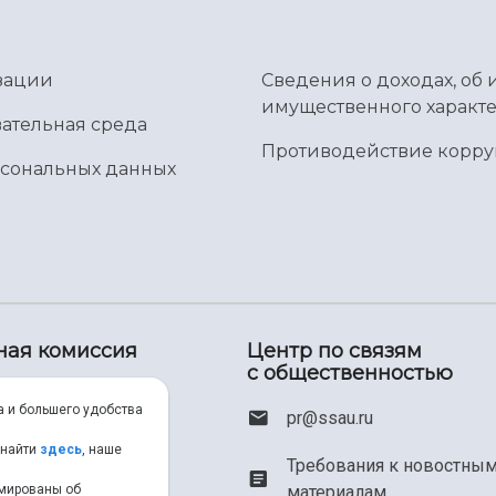
зации
Сведения о доходах, об 
имущественного характе
ательная среда
Противодействие корр
рсональных данных
ная комиссия
Центр по связям
с общественностью
00) 550-34-35
а и большего удобства
pr@ssau.ru
46) 267-48-67
 найти
здесь
, наше
Требования к новостны
рмированы об
материалам