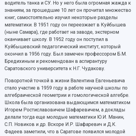
водитель танка и СУ. Но у него была огромная жажда к
Фирменный стиль
Отчеты о научно-исследовательской
знаниям, за прошедшие 10 лет он прочитал множество
Видеолекции
деятельности
книг, самостоятельно изучил некоторые разделы
Устойчивое развитие
Журналы Самарского университета
математики. В 1951 году он переезжает в Куйбышев
Противодействие COVID-19
Научные конференции
Кампус
(ныне Самара), где работает на заводе, экстерном
Патенты
оканчивает школу. В 1952 году он поступил в
3D-тур по университету
Публикации и издания
Куйбышевский педагогический институт, который
Музеи
Отчеты о проведенных конференциях
окончил в 1956 году. Был замечен профессором Б.М.
Учебный аэродром
Бредихиным и рекомендован в аспирантуру
Центр истории авиационных двигателей
Саратовского университета к Н.Г. Чудакову.
Ботанический сад
Умный дом бабочек
Поворотной точкой в жизни Валентина Евгеньевича
Международный межвузовский кампус
стало участие в 1959 году в работе научной школы по
алгебраической геометрии и гомологической алгебре.
Сведения об образовательной организации
Школа была организована выдающимся математиком
Официальные документы
Игорем Ростиславовичем Шафаревичем, а доклады
делали тогда еще молодые математики Ю.И. Манин,
С.П. Новиков и др. Вскоре И.Р. Шафаревич и Д.К.
Фадеев заметили, что в Саратове появился молодой