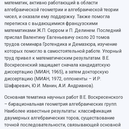
математик, активно работающий в области
алгебраической геометрии и алгебраической теории
чисел, и оказали ему поддержку. Также помогла
переписка с выдающимися французскими
математиками Ж.П. Серром и П. Делинем. Последний
прислал Валентину Евгеньевичу около 20 томов
трудов семинара Гротендика и Демазюра, изучение
которых помогло в самостоятельной работе. Упорный
труд привел к математическим результатам. В.Е.
Воскресенский защищает сначала кандидатскую
диссертацию (МИАН, 1965), а затем докторскую
диссертацию (МИАН, 1972, оппоненты – И.Р.
Шафаревич, Ю.И. Манин, А.И. Андрианов).
Основная тематика научных работ В.Е. Воскресенского
– бирациональная геометрия алгебраических групп.
Наиболее известные результаты: классификация
двумерных алгебраических торов; существование
точной последовательности, связывающей основной