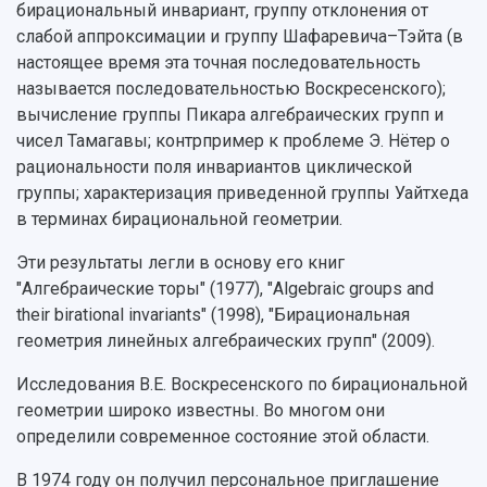
бирациональный инвариант, группу отклонения от
слабой аппроксимации и группу Шафаревича–Тэйта (в
настоящее время эта точная последовательность
называется последовательностью Воскресенского);
вычисление группы Пикара алгебраических групп и
чисел Тамагавы; контрпример к проблеме Э. Нётер о
рациональности поля инвариантов циклической
группы; характеризация приведенной группы Уайтхеда
в терминах бирациональной геометрии.
Эти результаты легли в основу его книг
"Алгебраические торы" (1977), "Algebraic groups and
their birational invariants" (1998), "Бирациональная
геометрия линейных алгебраических групп" (2009).
Исследования В.Е. Воскресенского по бирациональной
геометрии широко известны. Во многом они
определили современное состояние этой области.
В 1974 году он получил персональное приглашение