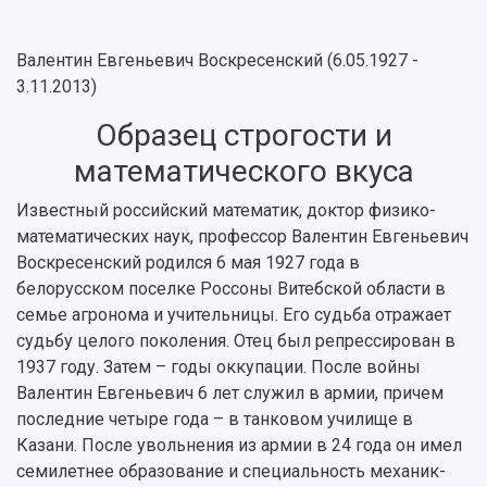
Ученый совет
Дополнительное образование
Научные проекты и темы
Газета "Полет"
Ректорат
Институты и факультеты
Газета "Самарский университет"
Валентин Евгеньевич Воскресенский (6.05.1927 -
Кадровый резерв
Аспирантура и докторантура
3.11.2013)
Мы в соцсетях
Образовательные программы
Персоналии
Справочные материалы
Образец строгости и
Мультимедиа
Профессорско-преподавательский состав
Сотрудники и преподаватели
математического вкуса
Научная инфраструктура
Расписание занятий
Заслуженные деятели
Подкасты
Научно-исследовательские подразделения
Известный российский математик, доктор физико-
Структура университета
Стипендии
Структурная схема управления научно-
математических наук, профессор Валентин Евгеньевич
Просветительский проект "Одержимы наукой
Институты и факультеты
исследовательской деятельностью
Воскресенский родился 6 мая 1927 года в
Тестирование иностранных граждан на
Кафедры
Материальная база
белорусском поселке Россоны Витебской области в
знание русского языка, истории России и
Научные подразделения
Подразделения научного обслуживания
основ законодательства РФ
семье агронома и учительницы. Его судьба отражает
Отделы и службы
Организационные документы
судьбу целого поколения. Отец был репрессирован в
Общественные организации
Платные образовательные услуги
1937 году. Затем – годы оккупации. После войны
Результаты научно-исследовательской
Институт искусственного интеллекта
Скидки на обучение
Валентин Евгеньевич 6 лет служил в армии, причем
деятельности
Инжиниринговый центр
последние четыре года – в танковом училище в
Научно-технические разработки
Подготовительные курсы
Аграрный карбоновый полигон
Казани. После увольнения из армии в 24 года он имел
Конкурсы научных проектов и грантов
Архив
семилетнее образование и специальность механик-
Областной конкурс "Молодой учёный"
Библиотека