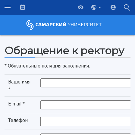
Обращение к ректору
* Обязательные поля для заполнения.
Ваше имя
*
E-mail *
Телефон
НАЗАД
Об университете
Новости
Образование
Научно-исследовательская деятельность