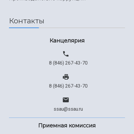
Международный межвузовский кампус
Сведения об образовательной организации
Контакты
Официальные документы
Канцелярия
8 (846) 267-43-70
8 (846) 267-43-70
ssau@ssau.ru
Приемная комиссия