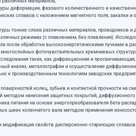
 различных материалов;
туры деформации, фазового количественного и качественн
ческих сплавов с наложением магнитного поля, закалки и о
уры тонких слоев различных материалов, проводников и 
зличных режимах (с плавлением, без плавления). Исследо
ала после обработки высокоэнергетическими пучками в ра
многослойных фоточувствительных кремниевых структурах
ледования таких, как дифракционная и просвечивающая, 
урный анализ, металлографии и осуществление диффузионн
но к производственным технологиям заводских предприят
поверхностей колец, зубьев и контактной прочности на с
й методом нанесения защитных покрытий, диффузионного н
ника питания на основе энергопреобразователя бета-распад
ых шеек коленчатого вала методом применения износосто
 и модификация свойств дисперсионно-стареющих сплаво