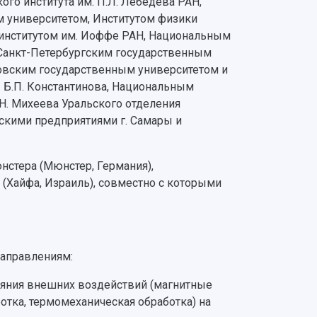
го института им. П.Л. Лебедева РАН,
 университетом, Институтом физики
м институтом им. Иоффе РАН, Национальным
Санкт-Петербургским государственным
ковским государственным университетом и
 Б.П. Константинова, Национальным
Н. Михеева Уральского отделения
скими предприятиями г. Самары и
стера (Мюнстер, Германия),
 (Хайфа, Израиль), совместно с которыми
направлениям:
ияния внешних воздействий (магнитные
ботка, термомеханическая обработка) на