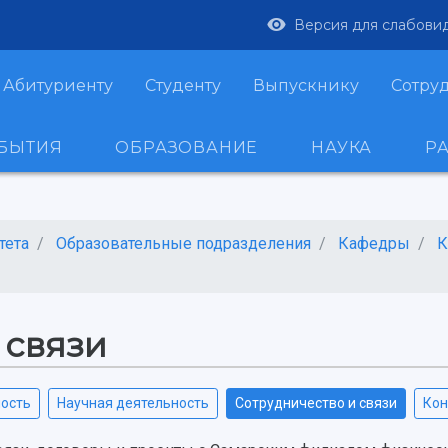
Версия для слабови
Абитуриенту
Студенту
Выпускнику
Сотру
ОБЫТИЯ
ОБРАЗОВАНИЕ
НАУКА
Р
тета
Образовательные подразделения
Кафедры
К
 связи
ность
Научная деятельность
Сотрудничество и связи
Кон