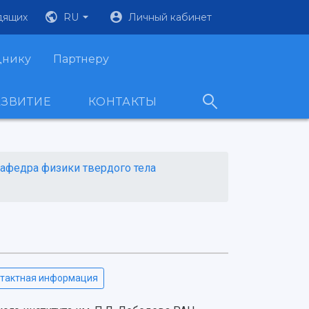
дящих
RU
Личный кабинет
днику
Партнеру
АЗВИТИЕ
КОНТАКТЫ
афедра физики твердого тела
тактная информация