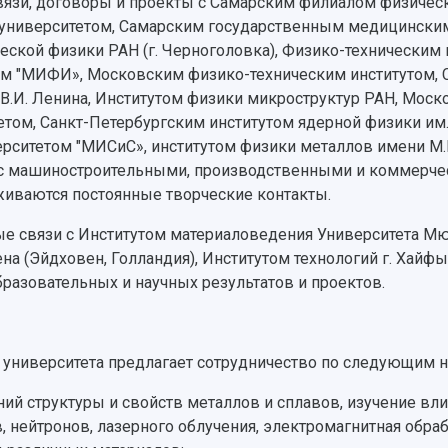
язи, договоры и проекты с Самарским филиалом физическо
университетом, Самарским государственным медицинским
ческой физики РАН (г. Черноголовка), Физико-технически
м "МИФИ», Московским физико-техническим институтом, 
В.И. Ленина, Институтом физики микроструктур РАН, Мос
ом, Санкт-Петербургским институтом ядерной физики им.
рситетом "МИСиС», институтом физики металлов имени М.
, с машиностроительными, производственными и коммерче
иваются постоянные творческие контакты.
 связи с Институтом материаловедения Университета Мюн
на (Эйдховен, Голландия), Институтом технологий г. Хайфы
разовательных и научных результатов и проектов.
 университета предлагает сотрудничество по следующим 
й структуры и свойств металлов и сплавов, изучение вл
, нейтронов, лазерного облучения, электромагнитная обра