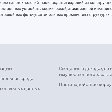
числе нанотехнологий, производства изделий из конструк
лектронных устройств космической, авиационной и машин
ногослойных фоточувствительных кремниевых структурах 
зации
Сведения о доходах, об 
имущественного характе
ательная среда
Противодействие корр
рсональных данных