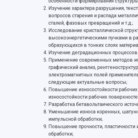
особенности формирования структуры
Изучение характера разрушения, текс
вопросов старения и распада металли
сталей, фазовых превращений и т.д.;
Исследование кристаллической структ
высокоэнергетическими пучками в ра
образующихся в тонких слоях матери
Изучение деградационных процессов 
Применение современных методов исс
графический анализ, рентгенострукт
электромагнитных полей применитель
следующие актуальные вопросы;
Повышение износостойкости рабочих 
износостойкости рабочих поверхносте
Разработка бетавольтаического источ
Уменьшение износа коренных, шатунн
импульсной обработки;
Повышение прочности, пластичности
обработки;