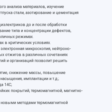
ого анализа материалов, изучение
тпуска стали, азотирование и цементация
диэлектриков до и после обработки
вание типа и концентрации дефектов,
зличных режимах.
 в критических условиях.
электронная микроскопия, нейтроно-
ых отжигов в различных сочетаниях
ий и организаций позволит решить
мятие, снижение массы, повышение
асыщения, имплантации и т.д.;
а 14С;
йких покрытий, термомагнитной, магнитно-
в новыми методами термомагнитной