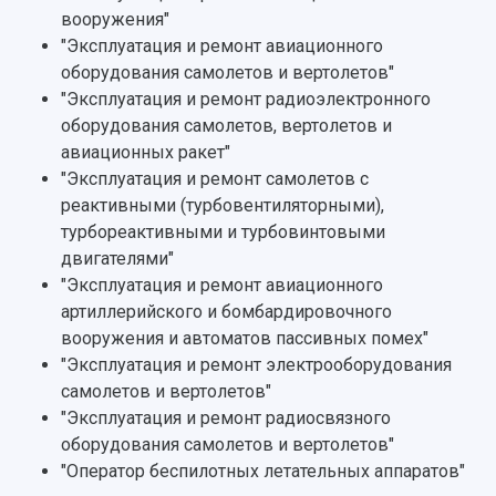
История
Главные новости
Почему я выбираю Самарский университет?
Основные научные направления
вооружения"
Ключевые факты
Бортжурнал
Абитуриенту
Научные школы и ведущие научные коллектив
"Эксплуатация и ремонт авиационного
Рейтинги
Объявления
Бакалавриат и специалитет
Диссертационные советы
оборудования самолетов и вертолетов"
События
Магистратура
Подготовка научных кадров
"Эксплуатация и ремонт радиоэлектронного
Руководство
Аспирантура
Конкурс на замещение должностей научных
оборудования самолетов, вертолетов и
СМИ об университете
Наблюдательный совет
Формы обучения
работников
авиационных ракет"
Попечительский совет
Учебные планы
Научно-технический совет
"Эксплуатация и ремонт самолетов с
Пресс-центр
Ученый совет
Дополнительное образование
реактивными (турбовентиляторными),
Научные проекты и темы
Газета "Полет"
Ректорат
турбореактивными и турбовинтовыми
Институты и факультеты
Газета "Самарский университет"
двигателями"
Кадровый резерв
Аспирантура и докторантура
"Эксплуатация и ремонт авиационного
Мы в соцсетях
Образовательные программы
артиллерийского и бомбардировочного
Персоналии
Справочные материалы
Мультимедиа
вооружения и автоматов пассивных помех"
Профессорско-преподавательский состав
Сотрудники и преподаватели
Научная инфраструктура
"Эксплуатация и ремонт электрооборудования
Расписание занятий
Заслуженные деятели
Подкасты
самолетов и вертолетов"
Научно-исследовательские подразделения
Структура университета
Стипендии
"Эксплуатация и ремонт радиосвязного
Структурная схема управления научно-
Просветительский проект "Одержимы наукой
оборудования самолетов и вертолетов"
Институты и факультеты
исследовательской деятельностью
Тестирование иностранных граждан на
"Оператор беспилотных летательных аппаратов"
Кафедры
Материальная база
знание русского языка, истории России и