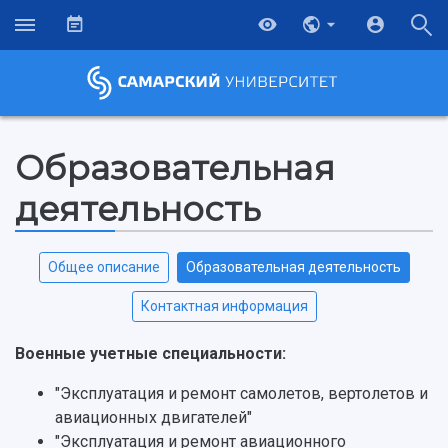
Образовательная
деятельность
Общее описание
Образовательная деятельность
Контактная информация
Военные учетные специальности:
"Эксплуатация и ремонт самолетов, вертолетов и
НАЗАД
авиационных двигателей"
Об университете
Новости
Образование
Научно-исследовательская деятельность
"Эксплуатация и ремонт авиационного