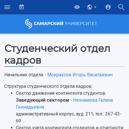
Студенческий отдел
кадров
Начальник отдела -
Мокраусов Игорь Васильевич
.
Структура студенческого отдела кадров:
Сектор движения контингента студентов
Заведующий сектором
-
Незнамова Галина
Геннадьевна
НАЗАД
административный корпус, ауд. 211; тел.: 267-43-
Об университете
Новости
Образование
Научно-исследовательская деятельность
69
Сектор учета контингента студентов и отчетности
История
Главные новости
Почему я выбираю Самарский университет?
Основные научные направления