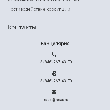
Международный межвузовский кампус
Противодействие коррупции
Сведения об образовательной организации
Официальные документы
Контакты
Канцелярия
8 (846) 267-43-70
8 (846) 267-43-70
ssau@ssau.ru