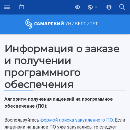
Информация о заказе
и получении
программного
обеспечения
Алгоритм получения лицензий на программное
обеспечение (ПО):
НАЗАД
Воспользуйтесь
формой поиска закупленного ПО
. Если
Об университете
Новости
Образование
Научно-исследовательская деятельность
лицензии на данное ПО уже закупались, то следует