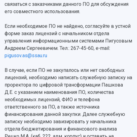
связаться с заказчиками данного ПО для обсуждения
История
Главные новости
Почему я выбираю Самарский университет?
Основные научные направления
его совместного использования.
Ключевые факты
Бортжурнал
Абитуриенту
Научные школы и ведущие научные коллектив
Рейтинги
Объявления
Бакалавриат и специалитет
Диссертационные советы
Если необходимое ПО не найдено, согласуйте в устной
События
Магистратура
Подготовка научных кадров
Руководство
форме заказ лицензий с начальником отдела
Аспирантура
Конкурс на замещение должностей научных
СМИ об университете
управления информационными системами Пигусовым
Наблюдательный совет
Формы обучения
работников
Андреем Сергеевичем. Тел.: 267-45-60, e-mail:
Попечительский совет
Учебные планы
Научно-технический совет
Пресс-центр
pigusov.as@ssau.ru
Ученый совет
Дополнительное образование
Научные проекты и темы
Газета "Полет"
Ректорат
Институты и факультеты
Газета "Самарский университет"
В случае, если ПО не закупалось или нет свободных
Кадровый резерв
Аспирантура и докторантура
лицензий, необходимо написать служебную записку на
Мы в соцсетях
Образовательные программы
проректора по цифровой трансформации Пашкова
Персоналии
Справочные материалы
Д.Е. с указанием наименования ПО, количества
Мультимедиа
Профессорско-преподавательский состав
Сотрудники и преподаватели
необходимых лицензий, ФИО и телефона
Научная инфраструктура
Расписание занятий
Заслуженные деятели
ответственного за ПО, а также источника
Подкасты
Научно-исследовательские подразделения
финансирования данной закупки. Далее служебную
Структура университета
Стипендии
Структурная схема управления научно-
Просветительский проект "Одержимы наукой
записку необходимо завизировать у начальника
Институты и факультеты
исследовательской деятельностью
отдела бюджетирования и финансового анализа
Тестирование иностранных граждан на
Кафедры
Материальная база
знание русского языка, истории России и
Рецко М.А. (каб. 222, адм. корпус) и оставить на