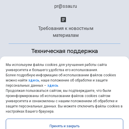
pr@ssau.ru
Требования к новостным
материалам
Техническая поддержка
Мы используем файлы cookies для улучшения работы сайта
университета и большего удобства его использования.
+7 (846) 267-49-99
Более подробную информацию об использовании файлов cookies
можно найти
здесь
, наше положение об обработке и защите
персональных данных –
здесь
.
Продолжая пользоваться сайтом, вы подтверждаете, что были
help@ssau.ru
проинформированы об использовании файлов cookies сайтом
университета и ознакомлены с нашим положением об обработке и
защите персональных данных. Вы можете отключить файлы cookies в
настройках Вашего браузера.
Самарский университет © 2026 |
ssau.ru
|
ssau@ssau.ru
|
Принять и закрыть