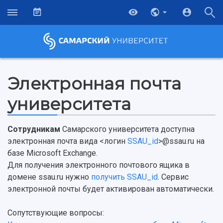
Электронная почта
университета
Сотрудникам
Самарского университета доступна
электронная почта вида <логин
SSAU_id
>@ssau.ru на
базе Microsoft Exchange.
Для получения электронного почтового ящика в
домене ssau.ru нужно
получить SSAU_id
. Сервис
НАЗАД
электронной почты будет активирован автоматически.
Об университете
Новости
Образование
Научно-исследовательская деятельность
Сопутствующие вопросы:
История
Главные новости
Почему я выбираю Самарский университет?
Основные научные направления