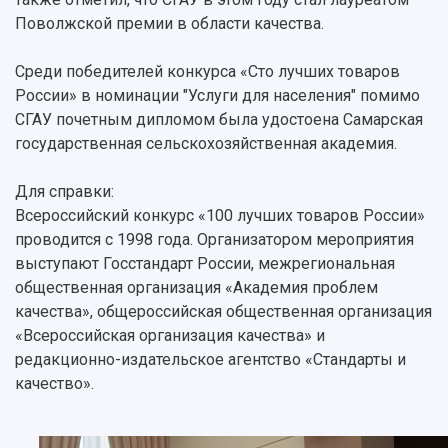
Библиотека
Фирменный стиль
Отчеты о научно-исследовательской
Поволжской премии в области качества.
Видеолекции
деятельности
Устойчивое развитие
Журналы Самарского университета
Среди победителей конкурса «Сто лучших товаров
Противодействие COVID-19
Научные конференции
России» в номинации "Услуги для населения" помимо
Кампус
Патенты
СГАУ почетным дипломом была удостоена Самарская
3D-тур по университету
Публикации и издания
государственная сельскохозяйственная академия.
Музеи
Отчеты о проведенных конференциях
Учебный аэродром
Для справки:
Центр истории авиационных двигателей
Всероссийский конкурс «100 лучших товаров России»
Ботанический сад
проводится с 1998 года. Организатором мероприятия
Умный дом бабочек
выступают Госстандарт России, межрегиональная
Международный межвузовский кампус
общественная организация «Академия проблем
качества», общероссийская общественная организация
Сведения об образовательной организации
«Всероссийская организация качества» и
редакционно-издательское агентство «Стандарты и
Официальные документы
качество».