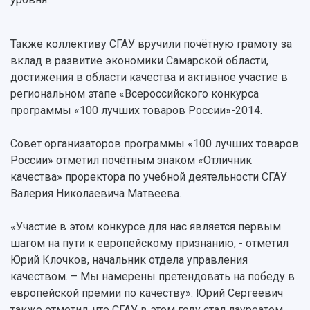
Пресс-центр
Ученый совет
Дополнительное образование
Научные проекты и темы
Газета "Полет"
Ректорат
Институты и факультеты
Газета "Самарский университет"
Также коллективу СГАУ вручили почётную грамоту за
Кадровый резерв
Аспирантура и докторантура
вклад в развитие экономики Самарской области,
Мы в соцсетях
Образовательные программы
достижения в области качества и активное участие в
Персоналии
Справочные материалы
региональном этапе «Всероссийского конкурса
Мультимедиа
Профессорско-преподавательский состав
Сотрудники и преподаватели
программы «100 лучших товаров России»-2014.
Научная инфраструктура
Расписание занятий
Заслуженные деятели
Подкасты
Научно-исследовательские подразделения
Совет организаторов программы «100 лучших товаров
Структура университета
Стипендии
Структурная схема управления научно-
Просветительский проект "Одержимы наукой
России» отметил почётным знаком «Отличник
Институты и факультеты
исследовательской деятельностью
Тестирование иностранных граждан на
качества» проректора по учебной деятельности СГАУ
Кафедры
Материальная база
знание русского языка, истории России и
Валерия Николаевича Матвеева.
Научные подразделения
Подразделения научного обслуживания
основ законодательства РФ
Отделы и службы
Организационные документы
«Участие в этом конкурсе для нас является первым
Общественные организации
Платные образовательные услуги
Результаты научно-исследовательской
шагом на пути к европейскому признанию, - отметил
Институт искусственного интеллекта
Скидки на обучение
деятельности
Юрий Клочков, начальник отдела управления
Инжиниринговый центр
Научно-технические разработки
качеством. – Мы намерены претендовать на победу в
Подготовительные курсы
Аграрный карбоновый полигон
Конкурсы научных проектов и грантов
европейской премии по качеству». Юрий Сергеевич
Архив
Областной конкурс "Молодой учёный"
также отметил, что СГАУ в этом году стал лауреатом