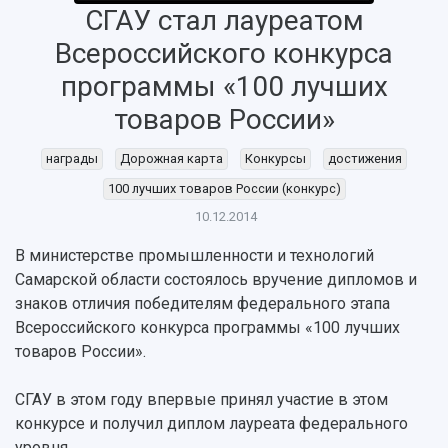
СГАУ стал лауреатом
Всероссийского конкурса
программы «100 лучших
товаров России»
награды
Дорожная карта
Конкурсы
достижения
100 лучших товаров России (конкурс)
10.12.2014
НАЗАД
В министерстве промышленности и технологий
Об университете
Новости
Образование
Научно-исследовательская деятельность
Самарской области состоялось вручение дипломов и
История
Главные новости
Почему я выбираю Самарский университет?
Основные научные направления
знаков отличия победителям федерального этапа
Ключевые факты
Бортжурнал
Абитуриенту
Научные школы и ведущие научные коллектив
Всероссийского конкурса программы «100 лучших
Рейтинги
Объявления
Бакалавриат и специалитет
Диссертационные советы
товаров России».
События
Магистратура
Подготовка научных кадров
Руководство
Аспирантура
Конкурс на замещение должностей научных
СГАУ в этом году впервые принял участие в этом
СМИ об университете
Наблюдательный совет
Формы обучения
работников
конкурсе и получил диплом лауреата федерального
Попечительский совет
Учебные планы
Научно-технический совет
уровня.