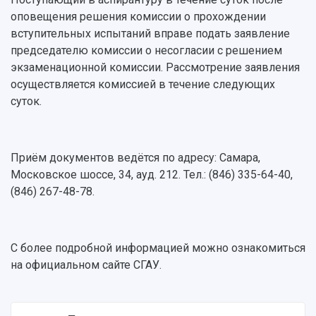
Учебный аэродром
оповещения решения комиссии о прохождении
Центр истории авиационных двигателей
вступительных испытаний вправе подать заявление
Ботанический сад
председателю комиссии о несогласии с решением
Умный дом бабочек
экзаменационной комиссии. Рассмотрение заявления
Международный межвузовский кампус
осуществляется комиссией в течение следующих
Сведения об образовательной организации
суток.
Официальные документы
Приём документов ведётся по адресу: Самара,
Московское шоссе, 34, ауд. 212. Тел.: (846) 335-64-40,
(846) 267-48-78.
С более подробной информацией можно ознакомиться
на официальном сайте СГАУ.