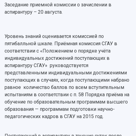
Научно-исследовательские подразделения
Заседание приемной комиссии о зачислении в
Структура университета
Стипендии
Структурная схема управления научно-
аспирантуру – 20 августа.
Просветительский проект "Одержимы наукой
Институты и факультеты
исследовательской деятельностью
Тестирование иностранных граждан на
Кафедры
Материальная база
знание русского языка, истории России и
Научные подразделения
Подразделения научного обслуживания
основ законодательства РФ
Уровень знаний оценивается комиссией по
Отделы и службы
Организационные документы
пятибалльной шкале. Приёмная комиссия СГАУ в
Общественные организации
Платные образовательные услуги
Результаты научно-исследовательской
соответствии с «Положением о порядке учёта
Институт искусственного интеллекта
Скидки на обучение
деятельности
индивидуальных достижений поступающих в
Инжиниринговый центр
аспирантуру СГАУ» руководствуется
Научно-технические разработки
Подготовительные курсы
Аграрный карбоновый полигон
представленными индивидуальными достижениями
Конкурсы научных проектов и грантов
Архив
поступающих в случаях, когда поступающими набрано
Областной конкурс "Молодой учёный"
Библиотека
Фирменный стиль
равное количество баллов по всем вступительным
Отчеты о научно-исследовательской
Видеолекции
испытаниям в соответствии с п. 58 Порядка приёма на
деятельности
Устойчивое развитие
обучение по образовательным программам высшего
Журналы Самарского университета
Противодействие COVID-19
образования — программам подготовки научно-
Научные конференции
Кампус
педагогических кадров в СГАУ на 2015 год.
Патенты
3D-тур по университету
Публикации и издания
Музеи
Отчеты о проведенных конференциях
Поступающий в аспирантуру в течение суток после