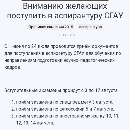
Вниманию желающих
поступить в аспирантуру СГАУ
НАЗАД
Об университете
Новости
Образование
Научно-исследовательская деятельность
Приемная кампания 2015
аспирантура
История
Главные новости
Почему я выбираю Самарский университет?
Основные научные направления
17.06.2015
Ключевые факты
Бортжурнал
Абитуриенту
Научные школы и ведущие научные коллектив
С 1 июня по 24 июля проводится приём документов
Рейтинги
Объявления
Бакалавриат и специалитет
Диссертационные советы
для поступления в аспирантуру СГАУ для обучения по
События
Магистратура
Подготовка научных кадров
Руководство
направлениям подготовки научно-педагогических
Аспирантура
Конкурс на замещение должностей научных
СМИ об университете
Наблюдательный совет
кадров.
Формы обучения
работников
Попечительский совет
Учебные планы
Научно-технический совет
Пресс-центр
Ученый совет
Дополнительное образование
Научные проекты и темы
Газета "Полет"
Ректорат
Вступительные экзамены пройдут с 3 по 17 августа:
Институты и факультеты
Газета "Самарский университет"
Кадровый резерв
Аспирантура и докторантура
приём экзамена по спецпредмету 3 августа;
Мы в соцсетях
Образовательные программы
приём экзамена по философии 5 и 7 августа;
Персоналии
Справочные материалы
приём экзамена по иностранному языку 10, 11,
Мультимедиа
Профессорско-преподавательский состав
Сотрудники и преподаватели
12, 13, 14 августа.
Научная инфраструктура
Расписание занятий
Заслуженные деятели
Подкасты