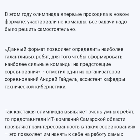
Мы в соцсетях
Образовательные программы
Персоналии
Справочные материалы
В этом году олимпиада впервые проходила в новом
Мультимедиа
Профессорско-преподавательский состав
Сотрудники и преподаватели
формате: участвовали не команды, все задачи надо
Научная инфраструктура
Расписание занятий
Заслуженные деятели
Подкасты
было решить самостоятельно.
Научно-исследовательские подразделения
Структура университета
Стипендии
Структурная схема управления научно-
Просветительский проект "Одержимы наукой
Институты и факультеты
исследовательской деятельностью
«Данный формат позволяет определить наиболее
Тестирование иностранных граждан на
Кафедры
Материальная база
талантливых ребят, для того чтобы сформировать
знание русского языка, истории России и
Научные подразделения
Подразделения научного обслуживания
основ законодательства РФ
наиболее сильные команды на предстоящие
Отделы и службы
Организационные документы
соревнования», - отметил один из организаторов
Общественные организации
Платные образовательные услуги
соревнований Андрей Гайдель, ассистент кафедры
Результаты научно-исследовательской
Институт искусственного интеллекта
технической кибернетики.
Скидки на обучение
деятельности
Инжиниринговый центр
Научно-технические разработки
Подготовительные курсы
Аграрный карбоновый полигон
Конкурсы научных проектов и грантов
Архив
Так как такая олимпиада выявляет очень умных ребят,
Областной конкурс "Молодой учёный"
Библиотека
Фирменный стиль
то представители ИТ-компаний Самарской области
Отчеты о научно-исследовательской
Видеолекции
проявляют заинтересованность в таких соревнованиях
деятельности
Устойчивое развитие
– это позволяет им нанять к себе на работу самых
Журналы Самарского университета