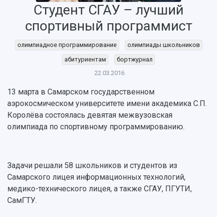
Студент СГАУ – лучший
спортивный программист
олимпиадное программирование
олимпиады школьников
абитуриентам
бортжурнал
НАЗАД
22.03.2016
Об университете
Новости
Образование
Научно-исследовательская деятельность
13 марта в Самарском государственном
История
Главные новости
Почему я выбираю Самарский университет?
Основные научные направления
аэрокосмическом университете имени академика С.П.
Ключевые факты
Бортжурнал
Абитуриенту
Научные школы и ведущие научные коллектив
Королёва состоялась девятая межвузовская
Рейтинги
Объявления
Бакалавриат и специалитет
Диссертационные советы
олимпиада по спортивному программированию.
События
Магистратура
Подготовка научных кадров
Руководство
Аспирантура
Конкурс на замещение должностей научных
СМИ об университете
Наблюдательный совет
Формы обучения
работников
Задачи решали 58 школьников и студентов из
Попечительский совет
Учебные планы
Научно-технический совет
Пресс-центр
Самарского лицея информационных технологий,
Ученый совет
Дополнительное образование
Научные проекты и темы
медико-технического лицея, а также СГАУ, ПГУТИ,
Газета "Полет"
Ректорат
Институты и факультеты
СамГТУ.
Газета "Самарский университет"
Кадровый резерв
Аспирантура и докторантура