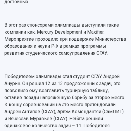
Противодействие COVID-19
достойных.
Научные конференции
Кампус
Патенты
3D-тур по университету
Публикации и издания
Музеи
Отчеты о проведенных конференциях
В этот раз спонсорами олимпиады выступили такие
Учебный аэродром
компании как: Mercury Development и Maxifier.
Центр истории авиационных двигателей
Мероприятие проходило при поддержке Министерства
Ботанический сад
образования и науки РФ в рамках программы
Умный дом бабочек
развития студенческого самоуправления СГАУ.
Международный межвузовский кампус
Сведения об образовательной организации
Победителем олимпиады стал студент СГАУ Андрей
Официальные документы
Анурин. Он решил 12 из 13 предложенных задач, это
позволило ему возглавить турнирную таблицу,
оставив позади напряжённую борьбу за второе место.
К концу соревнований на это место претендовали
Андрей Антипов (СГАУ), Артём Комендантяи (СамЛИТ)
и Вячеслав Муравьёв (СГАУ). Ребята решили
одинаковое количество задач – 11. Победителя