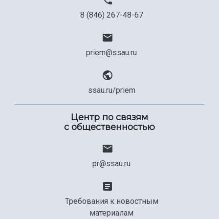
8 (846) 267-48-67
priem@ssau.ru
ssau.ru/priem
Центр по связям
с общественностью
pr@ssau.ru
Требования к новостным
материалам