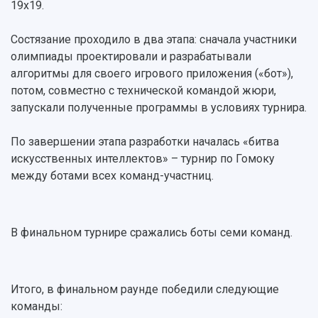
Персоналии
Справочные материалы
19x19.
Мультимедиа
Профессорско-преподавательский состав
Сотрудники и преподаватели
Научная инфраструктура
Расписание занятий
Состязание проходило в два этапа: сначала участники
Заслуженные деятели
Подкасты
олимпиады проектировали и разрабатывали
Научно-исследовательские подразделения
Структура университета
Стипендии
алгоритмы для своего игрового приложения («бот»),
Структурная схема управления научно-
Просветительский проект "Одержимы наукой
потом, совместно с технической командой жюри,
Институты и факультеты
исследовательской деятельностью
Тестирование иностранных граждан на
запускали полученные программы в условиях турнира.
Кафедры
Материальная база
знание русского языка, истории России и
Научные подразделения
Подразделения научного обслуживания
основ законодательства РФ
По завершении этапа разработки началась «битва
Отделы и службы
Организационные документы
искусственных интеллектов» – турнир по Гомоку
Общественные организации
Платные образовательные услуги
Результаты научно-исследовательской
между ботами всех команд-участниц.
Институт искусственного интеллекта
Скидки на обучение
деятельности
Инжиниринговый центр
Научно-технические разработки
Подготовительные курсы
Аграрный карбоновый полигон
Конкурсы научных проектов и грантов
Архив
В финальном турнире сражались боты семи команд.
Областной конкурс "Молодой учёный"
Библиотека
Фирменный стиль
Отчеты о научно-исследовательской
Видеолекции
деятельности
Устойчивое развитие
Итого, в финальном раунде победили следующие
Журналы Самарского университета
Противодействие COVID-19
команды:
Научные конференции