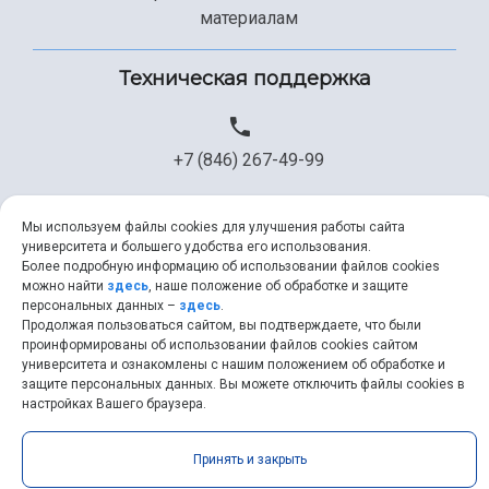
материалам
Техническая поддержка
+7 (846) 267-49-99
Мы используем файлы cookies для улучшения работы сайта
help@ssau.ru
университета и большего удобства его использования.
Более подробную информацию об использовании файлов cookies
можно найти
здесь
, наше положение об обработке и защите
персональных данных –
здесь
.
Продолжая пользоваться сайтом, вы подтверждаете, что были
проинформированы об использовании файлов cookies сайтом
Самарский университет © 2026 |
ssau.ru
|
ssau@ssau.ru
|
университета и ознакомлены с нашим положением об обработке и
RSS
|
API
защите персональных данных. Вы можете отключить файлы cookies в
настройках Вашего браузера.
Принять и закрыть