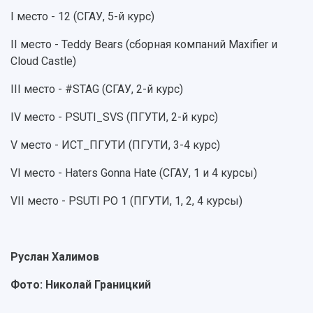
Кампус
Патенты
I место - 12 (СГАУ, 5-й курс)
3D-тур по университету
Публикации и издания
Музеи
Отчеты о проведенных конференциях
II место - Teddy Bears (сборная компаний Maxifier и
Учебный аэродром
Cloud Castle)
Центр истории авиационных двигателей
Ботанический сад
III место - #STAG (СГАУ, 2-й курс)
Умный дом бабочек
IV место - PSUTI_SVS (ПГУТИ, 2-й курс)
Международный межвузовский кампус
V место - ИСТ_ПГУТИ (ПГУТИ, 3-4 курс)
Сведения об образовательной организации
VI место - Haters Gonna Hate (СГАУ, 1 и 4 курсы)
Официальные документы
VII место - PSUTI PO 1 (ПГУТИ, 1, 2, 4 курсы)
Руслан Халимов
Фото: Николай Границкий