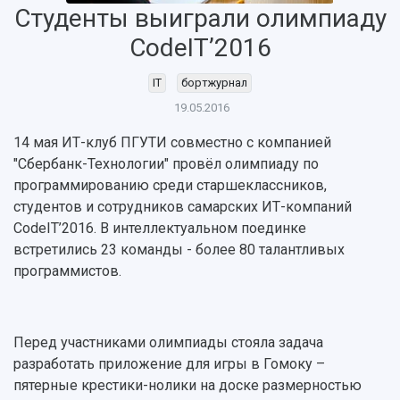
Студенты выиграли олимпиаду
CodeIT’2016
IT
бортжурнал
19.05.2016
НАЗАД
Об университете
Новости
Образование
Научно-исследовательская деятельность
14 мая ИТ-клуб ПГУТИ совместно с компанией
"Сбербанк-Технологии" провёл олимпиаду по
История
Главные новости
Почему я выбираю Самарский университет?
Основные научные направления
программированию среди старшеклассников,
Ключевые факты
Бортжурнал
Абитуриенту
Научные школы и ведущие научные коллектив
студентов и сотрудников самарских ИТ-компаний
Рейтинги
Объявления
Бакалавриат и специалитет
Диссертационные советы
CodeIT’2016. В интеллектуальном поединке
События
Магистратура
Подготовка научных кадров
Руководство
встретились 23 команды - более 80 талантливых
Аспирантура
Конкурс на замещение должностей научных
СМИ об университете
Наблюдательный совет
программистов.
Формы обучения
работников
Попечительский совет
Учебные планы
Научно-технический совет
Пресс-центр
Ученый совет
Дополнительное образование
Научные проекты и темы
Газета "Полет"
Ректорат
Перед участниками олимпиады стояла задача
Институты и факультеты
Газета "Самарский университет"
разработать приложение для игры в Гомоку –
Кадровый резерв
Аспирантура и докторантура
Мы в соцсетях
пятерные крестики-нолики на доске размерностью
Образовательные программы