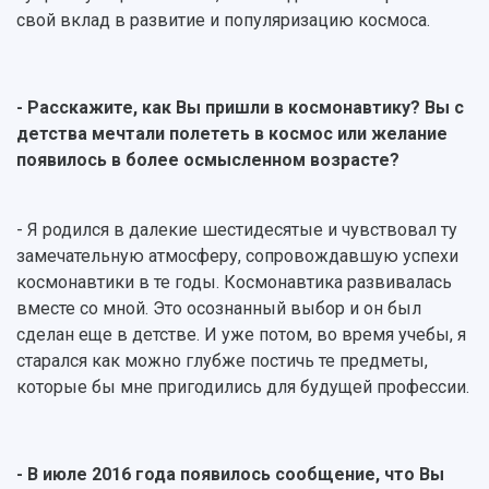
Ботанический сад
свой вклад в развитие и популяризацию космоса.
Умный дом бабочек
Международный межвузовский кампус
Сведения об образовательной организации
- Расскажите, как Вы пришли в космонавтику? Вы с
детства мечтали полететь в космос или желание
Официальные документы
появилось в более осмысленном возрасте?
- Я родился в далекие шестидесятые и чувствовал ту
замечательную атмосферу, сопровождавшую успехи
космонавтики в те годы. Космонавтика развивалась
вместе со мной. Это осознанный выбор и он был
сделан еще в детстве. И уже потом, во время учебы, я
старался как можно глубже постичь те предметы,
которые бы мне пригодились для будущей профессии.
- В июле 2016 года появилось сообщение, что Вы