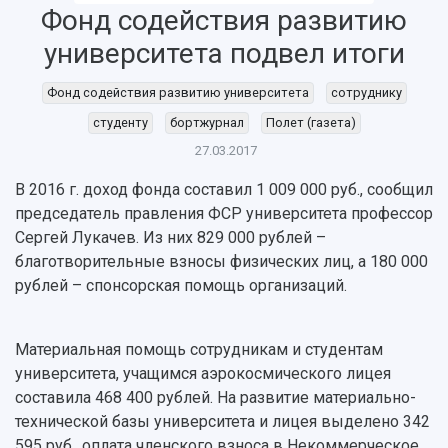
Фонд содействия развитию
История
Главные новости
Почему я выбираю Самарский университет?
Основные научные направления
Ключевые факты
Бортжурнал
Абитуриенту
Научные школы и ведущие научные коллектив
университета подвел итоги
Рейтинги
Объявления
Бакалавриат и специалитет
Диссертационные советы
События
Магистратура
Подготовка научных кадров
Фонд содействия развитию университета
сотруднику
Руководство
Аспирантура
Конкурс на замещение должностей научных
студенту
бортжурнал
Полет (газета)
СМИ об университете
Наблюдательный совет
Формы обучения
работников
27.03.2017
Попечительский совет
Учебные планы
Научно-технический совет
Пресс-центр
Ученый совет
Дополнительное образование
В 2016 г. доход фонда составил 1 009 000 руб., сообщил
Научные проекты и темы
Газета "Полет"
Ректорат
председатель правления ФСР университета профессор
Институты и факультеты
Газета "Самарский университет"
Сергей Лукачев. Из них 829 000 рублей –
Кадровый резерв
Аспирантура и докторантура
благотворительные взносы физических лиц, а 180 000
Мы в соцсетях
Образовательные программы
рублей – спонсорская помощь организаций.
Персоналии
Справочные материалы
Мультимедиа
Профессорско-преподавательский состав
Сотрудники и преподаватели
Научная инфраструктура
Расписание занятий
Заслуженные деятели
Материальная помощь сотрудникам и студентам
Подкасты
Научно-исследовательские подразделения
университета, учащимся аэрокосмического лицея
Структура университета
Стипендии
Структурная схема управления научно-
Просветительский проект "Одержимы наукой
составила 468 400 рублей. На развитие материально-
Институты и факультеты
исследовательской деятельностью
технической базы университета и лицея выделено 342
Тестирование иностранных граждан на
Кафедры
Материальная база
знание русского языка, истории России и
595 руб., оплата членского взноса в Некоммерческое