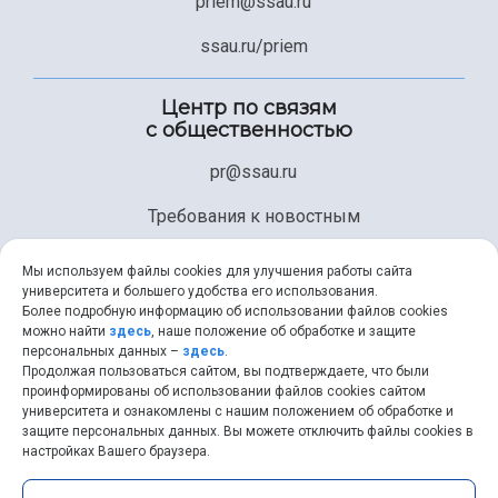
priem@ssau.ru
ssau.ru/priem
Центр по связям
с общественностью
pr@ssau.ru
Требования к новостным
материалам
Мы используем файлы cookies для улучшения работы сайта
университета и большего удобства его использования.
Техническая поддержка
Более подробную информацию об использовании файлов cookies
можно найти
здесь
, наше положение об обработке и защите
+7 (846) 267-49-99
персональных данных –
здесь
.
Продолжая пользоваться сайтом, вы подтверждаете, что были
help@ssau.ru
проинформированы об использовании файлов cookies сайтом
университета и ознакомлены с нашим положением об обработке и
защите персональных данных. Вы можете отключить файлы cookies в
настройках Вашего браузера.