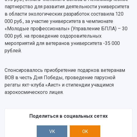
Научные подразделения
Подразделения научного обслуживания
основ законодательства РФ
партнерство для развития деятельности университета
Отделы и службы
Организационные документы
в области экологических разработок составила 120
Общественные организации
Платные образовательные услуги
000 руб., за участие университета в чемпионате
Результаты научно-исследовательской
Институт искусственного интеллекта
Скидки на обучение
деятельности
«Молодые профессионалы» (Управление БПЛА) – 30
Инжиниринговый центр
000 руб. на проведение оздоровительных
Научно-технические разработки
Подготовительные курсы
Аграрный карбоновый полигон
мероприятий для ветеранов университета -35 000
Конкурсы научных проектов и грантов
Архив
рублей.
Областной конкурс "Молодой учёный"
Библиотека
Фирменный стиль
Отчеты о научно-исследовательской
Видеолекции
деятельности
Спонсировалось приобретение подарков ветеранам
Устойчивое развитие
Журналы Самарского университета
ВОВ в честь Дня Победы, проведение парусной
Противодействие COVID-19
Научные конференции
регаты яхт-клуба «Аист» и стипендии учащимся
Кампус
Патенты
аэрокосмического лицея.
3D-тур по университету
Публикации и издания
Музеи
Отчеты о проведенных конференциях
Учебный аэродром
Поделиться в социальных сетях
Центр истории авиационных двигателей
Ботанический сад
VK
OK
Умный дом бабочек