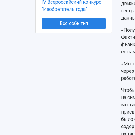
IV Всероссийский конкурс
движе
"Изобретатель года"
геогр
данны
Все события
«Полу
Факти
физик
есть 
«Мы т
через
работ
Чтобы
на си
мы вз
присв
было 
содер
наци