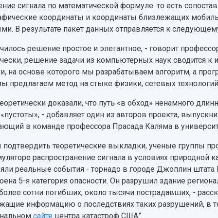
ние сигнала по математической формуле: то есть сопостав
афические координаты и координаты близлежащих мобиль
ми. В результате пакет данных отправляется к следующем
чилось решение простое и элегантное, - говорит профессо
чески, решение задачи из компьютерных наук сводится к
и, на основе которого мы разрабатываем алгоритм, а про
мы предлагаем метод на стыке физики, сетевых технологий
еоретически доказали, что путь «в обход» ненамного длин
 «пустоты», - добавляет один из авторов проекта, выпуск
ающий в команде профессора Прасада Каляма в университ
 подтвердить теоретические выкладки, ученые группы п
муляторе распространение сигнала в условиях природной к
яли реальные события - торнадо в городе Джоплин штата 
оена 5-я категория опасности. Он разрушил здание регион
более сотни погибших, около тысячи пострадавших, - расс
жащие информацию о последствиях таких разрушений, в том
ональном
сайте
центра катастроф США”.