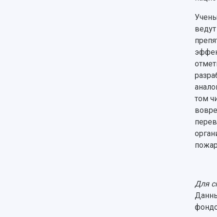
Учены
ведут
препя
эффек
отмет
разра
анало
том ч
вовре
перев
орган
пожар
Для с
Данны
фондо