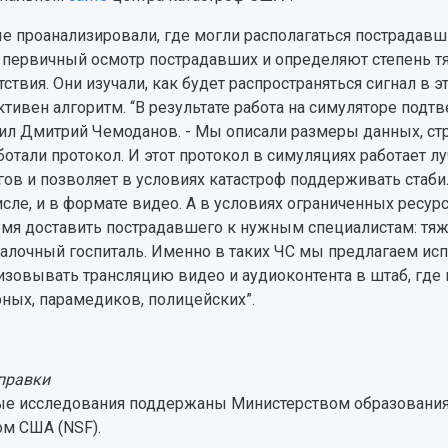
е проанализировали, где могли располагаться пострадавш
 первичный осмотр пострадавших и определяют степень т
тствия. Они изучали, как будет распространяться сигнал в э
тивен алгоритм. “В результате работа на симуляторе подтв
ил Дмитрий Чемоданов. - Мы описали размеры данных, стру
ботали протокол. И этот протокол в симуляциях работает
гов и позволяет в условиях катастроф поддерживать стаб
исле, и в формате видео. А в условиях ограниченных ресурс
мя доставить пострадавшего к нужным специалистам: тяже
алочный госпиталь. Именно в таких ЧС мы предлагаем исп
изовывать трансляцию видео и аудиоконтента в штаб, где 
ных, парамедиков, полицейских”.
правки
е исследования поддержаны Министерством образования
м США (NSF).