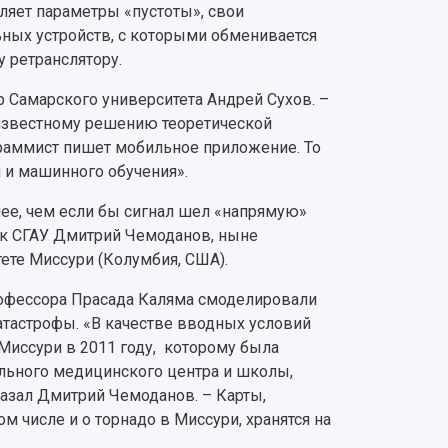
ляет параметры «пустоты», свои
ных устройств, с которыми обменивается
у ретранслятору.
р Самарского университета Андрей Сухов. –
 известному решению теоретической
граммист пишет мобильное приложение. То
 и машинного обучения».
нее, чем если бы сигнал шел «напрямую»
ник СГАУ Дмитрий Чемоданов, ныне
ете Миссури (Колумбия, США).
рофессора Прасада Каляма смоделировали
атастрофы. «В качестве вводных условий
Миссури в 2011 году, которому была
ального медицинского центра и школы,
казал Дмитрий Чемоданов. – Карты,
 числе и о торнадо в Миссури, хранятся на