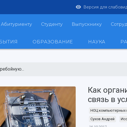
Версия для слабови
Абитуриенту
Студенту
Выпускнику
Сотру
ОБЫТИЯ
ОБРАЗОВАНИЕ
НАУКА
Р
ребойную...
Как орган
связь в у
НОЦ компьютерных 
Сухов Андрей
Ис
16.10.2017