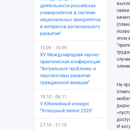
выкла
деятельности российских
связи
университетов в системе
качес
национальных приоритетов
(план
и интересов регионального
позво
развития"
этом 
“преп
15.09 - 16.09
трудн
XV Международная научно-
случа
практическая конференция
элеме
"Актуальные проблемы и
перспективы развития
гражданской авиации"
На пр
отмеч
19.10 - 06.11
мобил
V Юбилейный конкурс
дыры»
"Успешный патент 2026"
«пуст
досту
27.10 - 31.10
И ког