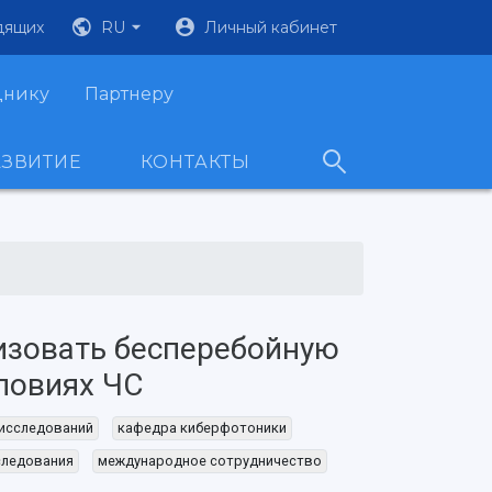
дящих
RU
Личный кабинет
днику
Партнеру
АЗВИТИЕ
КОНТАКТЫ
изовать бесперебойную
словиях ЧС
исследований
кафедра киберфотоники
следования
международное сотрудничество