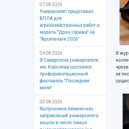
07.08.2026
Университет представил
БПЛА для
агрохозяйственных работ и
модель "Дрон-гаража" на
"Архипелаге 2026"
04.08.2026
В жур
В Самарском университете
колле
им. Королёва состоялся
чрезв
профориентационный
за по
фестиваль "Последняя
сущес
миля"
03.08.2026
Выпускники химических
направлений университета
вошли в число самых