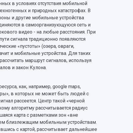
нных в условиях отсутствия мобильной
техногенных и природных катастрофах. В
фоны и другие мобильные устройства
ъединяются в самоорганизующуюся сеть и
окового видео - на любые расстояния. При
 пути сигнала традиционно появляются
еские «пустоты» (озера, овраги,
начит и мобильные устройства. Для таких
ассчитать маршрут сигналов, используя
алов и закон Кулона.
ресурса, как, например, google maps,
ры», в которых не может быть людей с
сигнал рассеется. Центр такой «черной
кому алгоритму рассчитывается радиус
шаяся карта с разметками зон «вне
ем близлежащим мобильным устройствам.
ившись с картой, рассчитывает дальнейшее