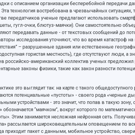
дки с описанием организации бесперебойной передачи да
. Эта технология востребована в чрезвычайных ситуациях, 
тве передатчиков ученые предлагают использовать смарт
шеты, гугл-очки, блютуз-маячки). Они самостоятельно об
ляют передавать данные - от текстовых сообщений до пот
авторы исследования уточняют, что во время катастроф на
ятствия” – разрушенные здания или естественные географич
одоступная гористая местность), где отсутствуют люди, а з
ев российско-американский коллектив ученых предложил р
нтарные законы физики, такие как закон разности потенци
актике это выглядит так: на карте с такого общедоступного 
аются потенциальные «пустоты» - своего рода «черные ды
ьными устройствами - это значит, что попав в такую зону, 
 обозначается “маячком”, вокруг которого по математичес
оты». Этим занимается несложная нейронная сеть. Получив
па» рассылается широковещательным оповещением по вс
да приходит пакет с данными, мобильное устройство, свер