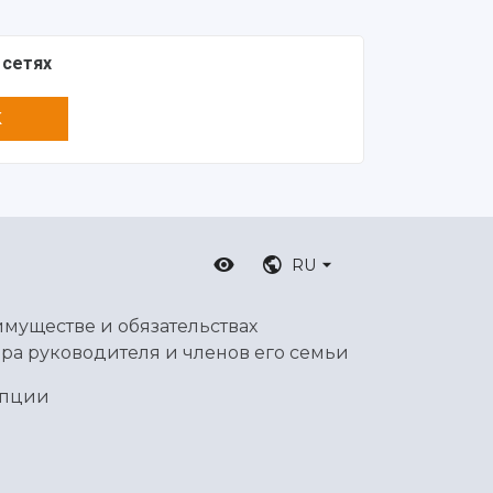
 сетях
K
RU
имуществе и обязательствах
ра руководителя и членов его семьи
упции