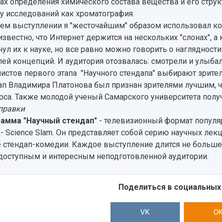
ах определения химического состава вещества и его струк
у исследований как хроматография.
оем выступлении я "жесточайшим" образом использовал кот
известно, что Интернет держится на нескольких "слонах", а 
нул их к науке, но все равно можно говорить о нагляднос
лей концепций. И аудитория отозвалась: смотрели и улыбал
истов первого этапа "Научного стендапа" выбирают зрител
ап Владимира Платонова был признан зрителями лучшим, 
рса. Также молодой ученый Самарского университета полу
правки
амма "Научный стендап"
- телевизионный формат популя
 - Science Slam. Он представляет собой серию научных ле
 стендап-комедии. Каждое выступление длится не больше
доступным и интересным неподготовленной аудитории.
Поделиться в социальных
VK
O