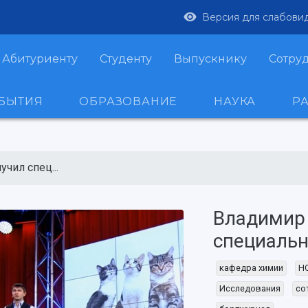
Версия для слабови
Абитуриенту
Студенту
Выпускнику
Сотру
ОБЫТИЯ
ОБРАЗОВАНИЕ
НАУКА
Р
чил спец...
Владимир
специальн
кафедра химии
Н
Исследования
со