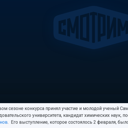
вом сезоне конкурса принял участие и молодой ученый Са
довательского университета, кандидат химических наук, п
нов
. Его выступление, которое состоялось 2 февраля, был