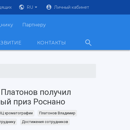
дящих
RU
Личный кабинет
днику
Партнеру
АЗВИТИЕ
КОНТАКТЫ
 Платонов получил
ый приз Роснано
ОЦ хроматографии
Платонов Владимир
труднику
Достижения сотрудников