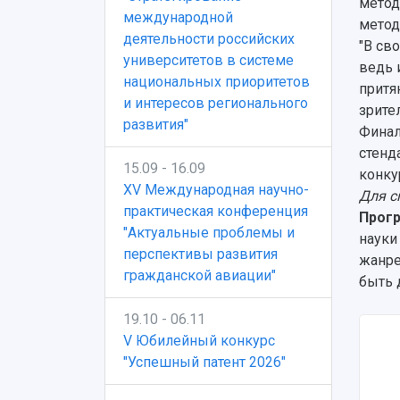
метод
международной
метод
деятельности российских
"В св
университетов в системе
ведь 
национальных приоритетов
притя
и интересов регионального
зрите
развития"
Финал
стенд
15.09 - 16.09
конку
XV Международная научно-
Для с
практическая конференция
Прогр
"Актуальные проблемы и
науки
перспективы развития
жанре
гражданской авиации"
быть 
19.10 - 06.11
V Юбилейный конкурс
"Успешный патент 2026"