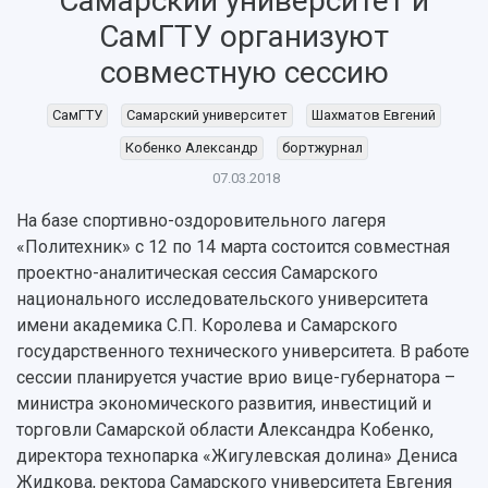
Самарский университет и
НАЗАД
СамГТУ организуют
Об университете
Новости
Образование
Научно-исследовательская деятельность
совместную сессию
История
Главные новости
Почему я выбираю Самарский университет?
Основные научные направления
Ключевые факты
Бортжурнал
Абитуриенту
Научные школы и ведущие научные коллектив
СамГТУ
Самарский университет
Шахматов Евгений
Рейтинги
Объявления
Бакалавриат и специалитет
Диссертационные советы
Кобенко Александр
бортжурнал
События
Магистратура
Подготовка научных кадров
Руководство
07.03.2018
Аспирантура
Конкурс на замещение должностей научных
СМИ об университете
Наблюдательный совет
Формы обучения
работников
На базе спортивно-оздоровительного лагеря
Попечительский совет
Учебные планы
Научно-технический совет
«Политехник» с 12 по 14 марта состоится совместная
Пресс-центр
Ученый совет
Дополнительное образование
проектно-аналитическая сессия Самарского
Научные проекты и темы
Газета "Полет"
Ректорат
национального исследовательского университета
Институты и факультеты
Газета "Самарский университет"
имени академика С.П. Королева и Самарского
Кадровый резерв
Аспирантура и докторантура
государственного технического университета. В работе
Мы в соцсетях
Образовательные программы
сессии планируется участие врио вице-губернатора –
Персоналии
Справочные материалы
Мультимедиа
министра экономического развития, инвестиций и
Профессорско-преподавательский состав
Сотрудники и преподаватели
Научная инфраструктура
торговли Самарской области Александра Кобенко,
Расписание занятий
Заслуженные деятели
Подкасты
директора технопарка «Жигулевская долина» Дениса
Научно-исследовательские подразделения
Структура университета
Стипендии
Жидкова, ректора Самарского университета Евгения
Структурная схема управления научно-