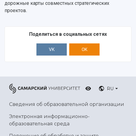
дорожные карты совместных стратегических
Ботанический сад
проектов.
Умный дом бабочек
Международный межвузовский кампус
Сведения об образовательной организации
Поделиться в социальных сетях
Официальные документы
VK
OK
RU
Сведения об образовательной организации
Электронная информационно-
образовательная среда
Положение об обработке и защите