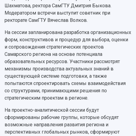
Просветительский проект "Одержимы наукой
Шахматова, ректора СамГТУ Дмитрия Быкова.
Институты и факультеты
исследовательской деятельностью
Тестирование иностранных граждан на
Модератором встречи выступит советник при
Кафедры
Материальная база
знание русского языка, истории России и
ректорате СамГТУ Вячеслав Волков.
Научные подразделения
Подразделения научного обслуживания
основ законодательства РФ
Отделы и службы
Организационные документы
На сессии запланирована разработка организационных
Общественные организации
Платные образовательные услуги
форм, конструктивов и процедур для выбора, оценки
Результаты научно-исследовательской
Институт искусственного интеллекта
Скидки на обучение
деятельности
и сопровождения стратегических проектов
Инжиниринговый центр
Самарского региона на основе потенциала
Научно-технические разработки
Подготовительные курсы
Аграрный карбоновый полигон
образовательных ресурсов. Участники рассмотрят
Конкурсы научных проектов и грантов
Архив
механизмы производства актуальных знаний в
Областной конкурс "Молодой учёный"
Библиотека
существующей системе подготовки, а также
Фирменный стиль
Отчеты о научно-исследовательской
попытаются спроектировать схемы взаимодействия
Видеолекции
деятельности
Устойчивое развитие
со структурами, принимающими решения по
Журналы Самарского университета
Противодействие COVID-19
стратегическим проектам в регионе.
Научные конференции
Кампус
Патенты
На проектно-аналитической сессии будут
3D-тур по университету
Публикации и издания
сформированы рабочие группы, которые обсудят
Музеи
Отчеты о проведенных конференциях
возможные направления развития региона и
Учебный аэродром
перспективных глобальных рынков, сформируют
Центр истории авиационных двигателей