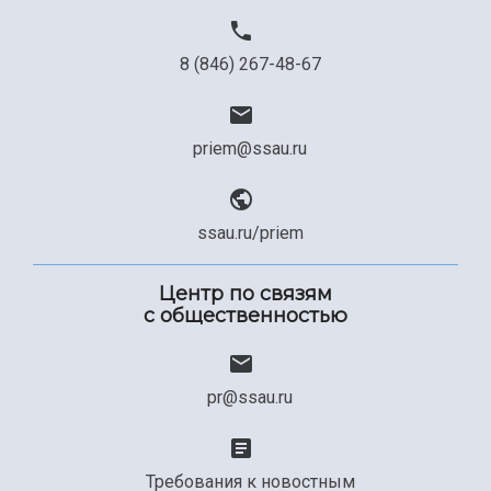
8 (846) 267-48-67
priem@ssau.ru
ssau.ru/priem
Центр по связям
с общественностью
pr@ssau.ru
Требования к новостным