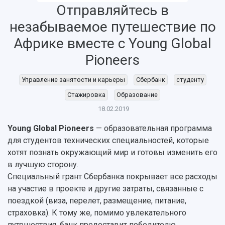
Об университете
Новости
Образование
Научно-исследовательская деятельность
Отправляйтесь в
История
Главные новости
Почему я выбираю Самарский университет?
Основные научные направления
незабываемое путешествие по
Ключевые факты
Бортжурнал
Абитуриенту
Научные школы и ведущие научные коллектив
Африке вместе с Young Global
Рейтинги
Объявления
Бакалавриат и специалитет
Диссертационные советы
Pioneers
События
Магистратура
Подготовка научных кадров
Руководство
Аспирантура
Конкурс на замещение должностей научных
СМИ об университете
Наблюдательный совет
Управление занятости и карьеры
Сбербанк
студенту
Формы обучения
работников
Попечительский совет
Учебные планы
Научно-технический совет
Стажировка
Образование
Пресс-центр
Ученый совет
Дополнительное образование
18.02.2019
Научные проекты и темы
Газета "Полет"
Ректорат
Институты и факультеты
Газета "Самарский университет"
Young Global Pioneers
— образовательная программа
Кадровый резерв
Аспирантура и докторантура
для студентов технических специальностей, которые
Мы в соцсетях
Образовательные программы
хотят познать окружающий мир и готовы изменить его
Персоналии
Справочные материалы
в лучшую сторону.
Мультимедиа
Профессорско-преподавательский состав
Сотрудники и преподаватели
Специальный грант Сбербанка покрывает все расходы
Научная инфраструктура
Расписание занятий
Заслуженные деятели
Подкасты
на участие в проекте и другие затраты, связанные с
Научно-исследовательские подразделения
поездкой (виза, перелет, размещение, питание,
Структура университета
Стипендии
Структурная схема управления научно-
Просветительский проект "Одержимы наукой
страховка). К тому же, помимо увлекательного
Институты и факультеты
исследовательской деятельностью
путешествия, банк предоставит победителю