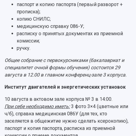
Об университете
Новости
Образование
Научно-исследовательская деятельность
паспорт и копию паспорта (первый разворот +
История
Главные новости
Почему я выбираю Самарский университет?
Основные научные направления
прописка);
Ключевые факты
Бортжурнал
Абитуриенту
Научные школы и ведущие научные коллектив
копию СНИЛС;
Рейтинги
Объявления
Бакалавриат и специалитет
Диссертационные советы
медицинскую справку 086-У;
События
Магистратура
Подготовка научных кадров
расписку о принятых документах из приемной
Руководство
Аспирантура
Конкурс на замещение должностей научных
комиссии;
СМИ об университете
Наблюдательный совет
Формы обучения
работников
ручку.
Попечительский совет
Учебные планы
Научно-технический совет
Пресс-центр
Ученый совет
Общее собрание с первокурсниками (бакалавриат и
Дополнительное образование
Научные проекты и темы
Газета "Полет"
Ректорат
специалитет очной формы обучения) состоится 29
Институты и факультеты
Газета "Самарский университет"
августа в 12.00 в главном конференц-зале 3 корпуса.
Кадровый резерв
Аспирантура и докторантура
Мы в соцсетях
Образовательные программы
Институт двигателей и энергетических установок
Персоналии
Справочные материалы
Мультимедиа
Профессорско-преподавательский состав
10 августа в актовом зале корпуса № 3 в 14:00.
Сотрудники и преподаватели
Научная инфраструктура
Расписание занятий
При себе необходимо иметь:
3 фото 3×4 (цветные или
Заслуженные деятели
Подкасты
ч/б), справка медицинская 086У (для тех, кто
Научно-исследовательские подразделения
Структура университета
Стипендии
заселяется в общежитие нужно сделать ксерокопию),
Структурная схема управления научно-
Просветительский проект "Одержимы наукой
паспорт и копия паспорта, расписка из приемной
Институты и факультеты
исследовательской деятельностью
Тестирование иностранных граждан на
комиссии о приеме документов.
Кафедры
Материальная база