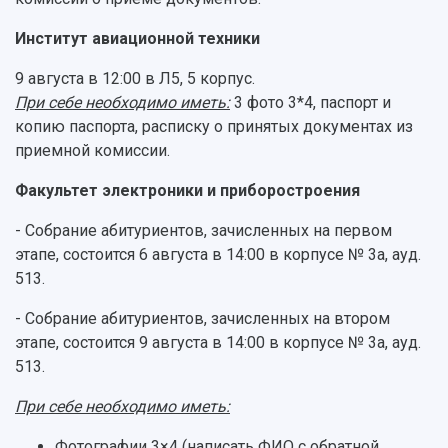
знание русского языка, истории России и
Научные подразделения
Подразделения научного обслуживания
основ законодательства РФ
Институт авиационной техники
Отделы и службы
Организационные документы
Общественные организации
Платные образовательные услуги
9 августа в 12:00 в Л5, 5 корпус.
Результаты научно-исследовательской
Институт искусственного интеллекта
При себе необходимо иметь:
3 фото 3*4, паспорт и
Скидки на обучение
деятельности
Инжиниринговый центр
копию паспорта, расписку о принятых документах из
Научно-технические разработки
Подготовительные курсы
Аграрный карбоновый полигон
приемной комиссии.
Конкурсы научных проектов и грантов
Архив
Областной конкурс "Молодой учёный"
Библиотека
Факультет электроники и приборостроения
Фирменный стиль
Отчеты о научно-исследовательской
Видеолекции
- Собрание абитуриентов, зачисленных на первом
деятельности
Устойчивое развитие
этапе, состоится 6 августа в 14:00 в корпусе № 3а, ауд.
Журналы Самарского университета
Противодействие COVID-19
513.
Научные конференции
Кампус
Патенты
- Собрание абитуриентов, зачисленных на втором
3D-тур по университету
Публикации и издания
этапе, состоится 9 августа в 14:00 в корпусе № 3а, ауд.
Музеи
Отчеты о проведенных конференциях
513.
Учебный аэродром
Центр истории авиационных двигателей
При себе необходимо иметь:
Ботанический сад
Умный дом бабочек
Фотографии 3×4 (написать ФИО с обратной