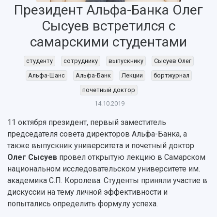
Президент Альфа-Банка Олег
Сысуев встретился с
самарскими студентами
НАЗАД
студенту
сотруднику
выпускнику
Сысуев Олег
Об университете
Новости
Образование
Научно-исследовательская деятельность
Альфа-Шанс
Альфа-Банк
Лекции
бортжурнал
История
Главные новости
Почему я выбираю Самарский университет?
Основные научные направления
почетный доктор
Ключевые факты
Бортжурнал
Абитуриенту
Научные школы и ведущие научные коллектив
Рейтинги
Объявления
Бакалавриат и специалитет
Диссертационные советы
14.10.2019
События
Магистратура
Подготовка научных кадров
Руководство
11 октября президент, первый заместитель
Аспирантура
Конкурс на замещение должностей научных
СМИ об университете
председателя совета директоров Альфа-Банка, а
Наблюдательный совет
Формы обучения
работников
также выпускник университета и почетный доктор
Попечительский совет
Учебные планы
Научно-технический совет
Пресс-центр
Олег Сысуев
провел открытую лекцию в Самарском
Ученый совет
Дополнительное образование
Научные проекты и темы
Газета "Полет"
национальном исследовательском университете им.
Ректорат
Институты и факультеты
Газета "Самарский университет"
академика С.П. Королева. Студенты приняли участие в
Кадровый резерв
Аспирантура и докторантура
дискуссии на тему личной эффективности и
Мы в соцсетях
Образовательные программы
попытались определить формулу успеха.
Персоналии
Справочные материалы