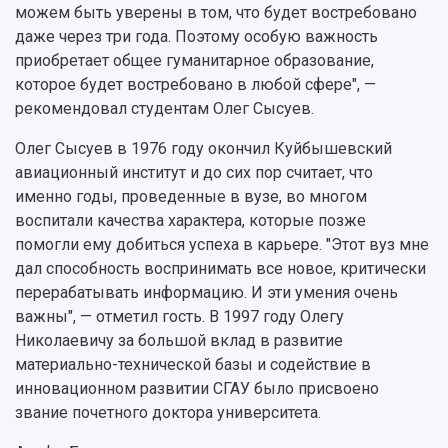
3D-тур по университету
Публикации и издания
можем быть уверены в том, что будет востребовано
Музеи
Отчеты о проведенных конференциях
даже через три года. Поэтому особую важность
Учебный аэродром
приобретает общее гуманитарное образование,
Центр истории авиационных двигателей
которое будет востребовано в любой сфере", —
Ботанический сад
рекомендовал студентам Олег Сысуев.
Умный дом бабочек
Олег Сысуев в 1976 году окончил Куйбышевский
Международный межвузовский кампус
авиационный институт и до сих пор считает, что
Сведения об образовательной организации
именно годы, проведенные в вузе, во многом
воспитали качества характера, которые позже
Официальные документы
помогли ему добиться успеха в карьере. "Этот вуз мне
дал способность воспринимать все новое, критически
перерабатывать информацию. И эти умения очень
важны", — отметил гость. В 1997 году Олегу
Николаевичу за большой вклад в развитие
материально-технической базы и содействие в
инновационном развитии СГАУ было присвоено
звание почетного доктора университета.