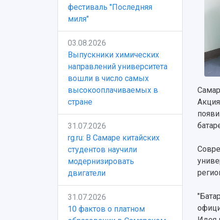
фестиваль "Последняя
миля"
03.08.2026
Выпускники химических
направлений университета
вошли в число самых
высокооплачиваемых в
Самар
стране
Акция
появи
батар
31.07.2026
rg.ru: В Самаре китайских
Совре
студентов научили
униве
модернизировать
регио
двигатели
"Бата
31.07.2026
офици
10 фактов о платном
Идея 