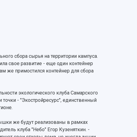
ного сбора сырья на территории кампуса.
ла свое развитие - еще один контейнер
Там же примостился контейнер для сбора
ьности экологического клуба Самарского
и точки - "Экостройресурс", единственный
ионе.
рышки же будут реализованы в рамках
тель клуба "Небо" Егор Кузеняткин. -
ируют свои отходы дома, но иногда акции