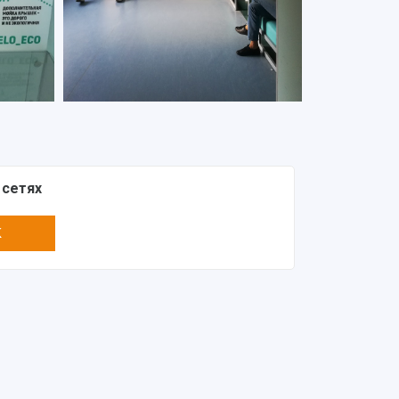
 сетях
K