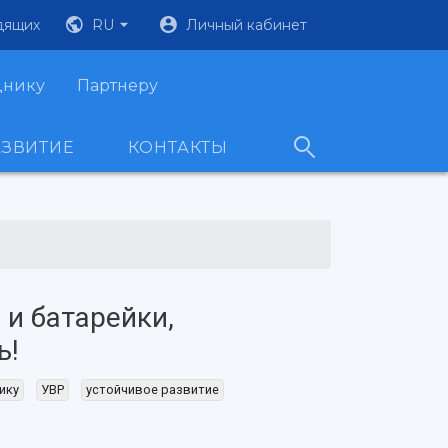
дящих
RU
Личный кабинет
днику
Партнеру
АЗВИТИЕ
КОНТАКТЫ
и батарейки,
ь!
ику
УВР
устойчивое развитие