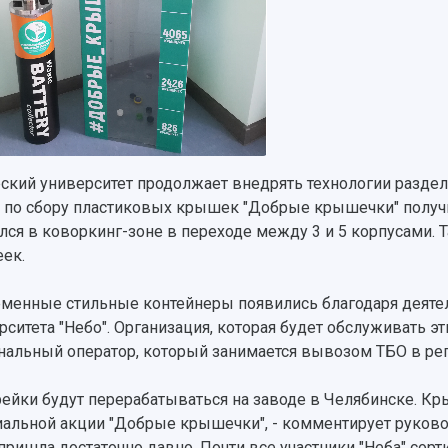
ский университет продолжает внедрять технологии раздель
 по сбору пластиковых крышек "Добрые крышечки" получи
лся в коворкинг-зоне в переходе между 3 и 5 корпусами. 
еек.
менные стильные контейнеры появились благодаря деятел
рситета "Небо". Организация, которая будет обслуживать эт
нальный оператор, который занимается вывозом ТБО в рег
рейки будут перерабатываться на заводе в Челябинске. К
альной акции "Добрые крышечки", - комментирует руководи
пришла достаточно давно. Почти все участники "Неба" сорт