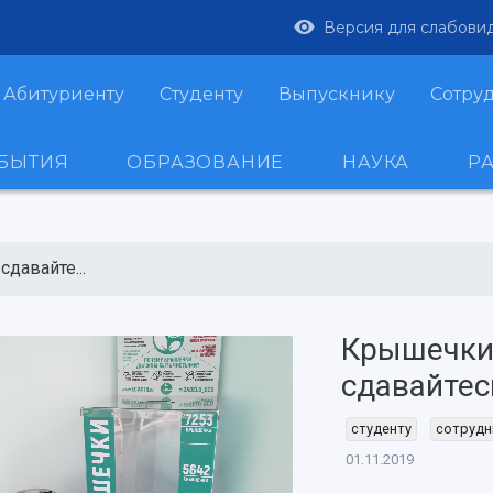
Версия для слабови
Абитуриенту
Студенту
Выпускнику
Сотру
ОБЫТИЯ
ОБРАЗОВАНИЕ
НАУКА
Р
давайте...
Крышечки 
сдавайтес
студенту
сотрудн
01.11.2019