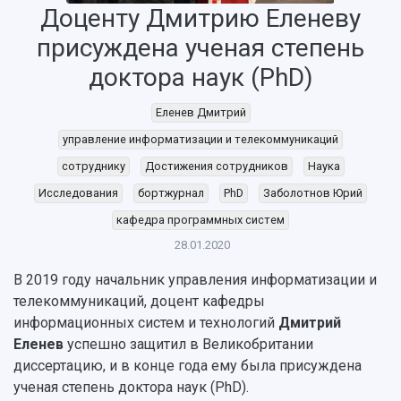
Доценту Дмитрию Еленеву
НАЗАД
присуждена ученая степень
Об университете
Новости
Образование
Научно-исследовательская деятельность
доктора наук (PhD)
История
Главные новости
Почему я выбираю Самарский университет?
Основные научные направления
Ключевые факты
Бортжурнал
Абитуриенту
Научные школы и ведущие научные коллектив
Еленев Дмитрий
Рейтинги
Объявления
Бакалавриат и специалитет
Диссертационные советы
управление информатизации и телекоммуникаций
События
Магистратура
Подготовка научных кадров
Руководство
сотруднику
Достижения сотрудников
Наука
Аспирантура
Конкурс на замещение должностей научных
СМИ об университете
Наблюдательный совет
Формы обучения
работников
Исследования
бортжурнал
PhD
Заболотнов Юрий
Попечительский совет
Учебные планы
Научно-технический совет
кафедра программных систем
Пресс-центр
Ученый совет
Дополнительное образование
28.01.2020
Научные проекты и темы
Газета "Полет"
Ректорат
Институты и факультеты
Газета "Самарский университет"
В 2019 году начальник управления информатизации и
Кадровый резерв
Аспирантура и докторантура
телекоммуникаций, доцент кафедры
Мы в соцсетях
Образовательные программы
информационных систем и технологий
Дмитрий
Персоналии
Справочные материалы
Мультимедиа
Еленев
успешно защитил в Великобритании
Профессорско-преподавательский состав
Сотрудники и преподаватели
Научная инфраструктура
диссертацию, и в конце года ему была присуждена
Расписание занятий
Заслуженные деятели
Подкасты
ученая степень доктора наук (PhD).
Научно-исследовательские подразделения