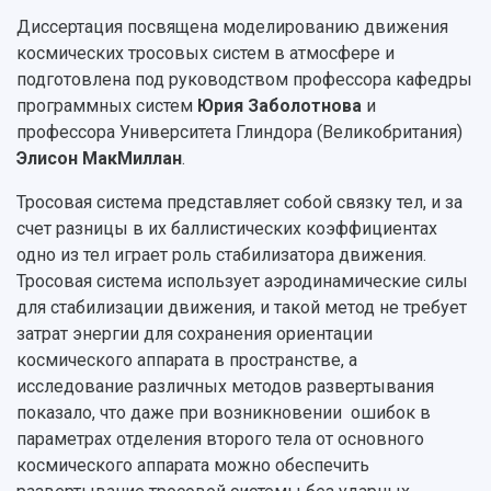
Структура университета
Стипендии
Структурная схема управления научно-
Просветительский проект "Одержимы наукой
Диссертация посвящена моделированию движения
Институты и факультеты
исследовательской деятельностью
космических тросовых систем в атмосфере и
Тестирование иностранных граждан на
Кафедры
Материальная база
знание русского языка, истории России и
подготовлена под руководством профессора кафедры
Научные подразделения
Подразделения научного обслуживания
основ законодательства РФ
программных систем
Юрия Заболотнова
и
Отделы и службы
Организационные документы
профессора Университета Глиндора (Великобритания)
Общественные организации
Платные образовательные услуги
Элисон МакМиллан
.
Результаты научно-исследовательской
Институт искусственного интеллекта
Скидки на обучение
деятельности
Инжиниринговый центр
Тросовая система представляет собой связку тел, и за
Научно-технические разработки
Подготовительные курсы
Аграрный карбоновый полигон
счет разницы в их баллистических коэффициентах
Конкурсы научных проектов и грантов
Архив
одно из тел играет роль стабилизатора движения.
Областной конкурс "Молодой учёный"
Библиотека
Тросовая система использует аэродинамические силы
Фирменный стиль
Отчеты о научно-исследовательской
для стабилизации движения, и такой метод не требует
Видеолекции
деятельности
затрат энергии для сохранения ориентации
Устойчивое развитие
Журналы Самарского университета
космического аппарата в пространстве, а
Противодействие COVID-19
Научные конференции
исследование различных методов развертывания
Кампус
Патенты
показало, что даже при возникновении ошибок в
3D-тур по университету
Публикации и издания
параметрах отделения второго тела от основного
Музеи
Отчеты о проведенных конференциях
космического аппарата можно обеспечить
Учебный аэродром