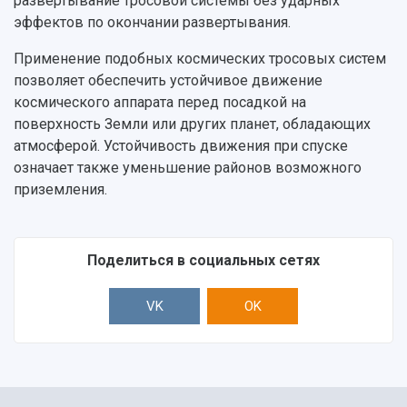
развертывание тросовой системы без ударных
Центр истории авиационных двигателей
эффектов по окончании развертывания.
Ботанический сад
Умный дом бабочек
Применение подобных космических тросовых систем
Международный межвузовский кампус
позволяет обеспечить устойчивое движение
космического аппарата перед посадкой на
Сведения об образовательной организации
поверхность Земли или других планет, обладающих
атмосферой. Устойчивость движения при спуске
Официальные документы
означает также уменьшение районов возможного
приземления.
Поделиться в социальных сетях
VK
OK