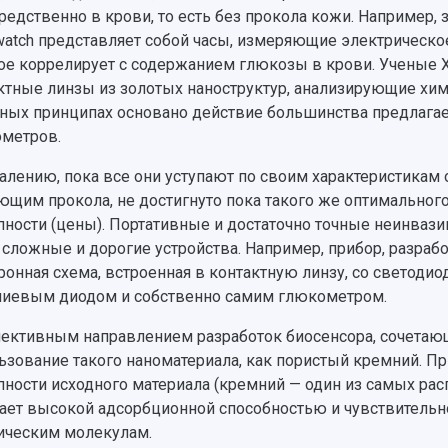
редственно в крови, то есть без прокола кожи. Например,
watch представляет собой часы, измеряющие электрическ
ое коррелирует с содержанием глюкозы в крови. Ученые 
ктные линзы из золотых наноструктур, анализирующие хими
ных принципах основано действие большинства предлага
метров.
алению, пока все они уступают по своим характеристика
ющим прокола, не достигнуто пока такого же оптимальног
пности (цены). Портативные и достаточно точные неинва
 сложные и дорогие устройства. Например, прибор, разра
ронная схема, встроенная в контактную линзу, со светодио
иевым диодом и собственно самим глюкометром.
ективным направлением разработок биосенсора, сочетающ
ьзование такого наноматериала, как пористый кремний. Пр
пности исходного материала (кремний — один из самых ра
ает высокой адсорбционной способностью и чувствительн
ическим молекулам.