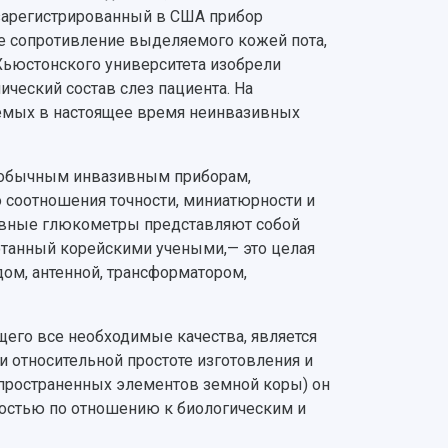
 зарегистрированный в США прибор
ое сопротивление выделяемого кожей пота,
Хьюстонского университета изобрели
ческий состав слез пациента. На
емых в настоящее время неинвазивных
м обычным инвазивным приборам,
о соотношения точности, миниатюрности и
зивные глюкометры представляют собой
ботанный корейскими учеными,— это целая
дом, антенной, трансформатором,
его все необходимые качества, является
и относительной простоте изготовления и
спространенных элементов земной коры) он
остью по отношению к биологическим и