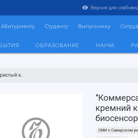
Версия для слабови
Абитуриенту
Студенту
Выпускнику
Сотру
ОБЫТИЯ
ОБРАЗОВАНИЕ
НАУКА
Р
истый к...
"Коммерса
кремний к
биосенсо
СМИ о Самарском ун