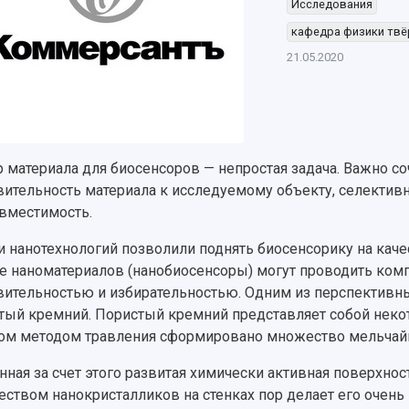
Исследования
кафедра физики твё
21.05.2020
 материала для биосенсоров — непростая задача. Важно соч
вительность материала к исследуемому объекту, селективн
вместимость.
и нанотехнологий позволили поднять биосенсорику на кач
е наноматериалов (нанобиосенсоры) могут проводить ком
вительностью и избирательностью. Одним из перспективн
тый кремний. Пористый кремний представляет собой неко
ом методом травления сформировано множество мельчайш
нная за счет этого развитая химически активная поверхно
еством нанокристалликов на стенках пор делает его очен