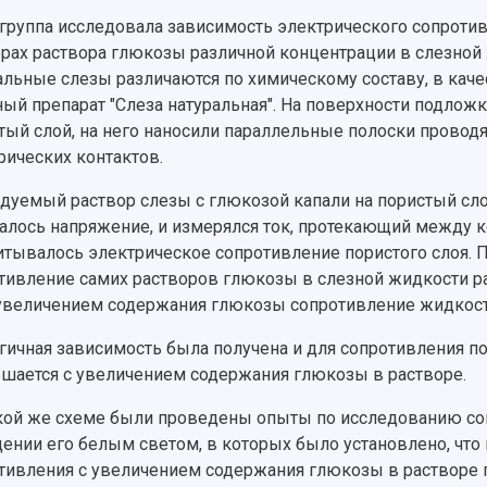
группа исследовала зависимость электрического сопротив
орах раствора глюкозы различной концентрации в слезной
альные слезы различаются по химическому составу, в кач
ный препарат "Слеза натуральная". На поверхности подло
тый слой, на него наносили параллельные полоски провод
рических контактов.
дуемый раствор слезы с глюкозой капали на пористый сло
алось напряжение, и измерялся ток, протекающий между 
итывалось электрическое сопротивление пористого слоя.
тивление самих растворов глюкозы в слезной жидкости р
 увеличением содержания глюкозы сопротивление жидкост
гичная зависимость была получена и для сопротивления п
шается с увеличением содержания глюкозы в растворе.
кой же схеме были проведены опыты по исследованию со
ении его белым светом, в которых было установлено, что
тивления с увеличением содержания глюкозы в растворе 