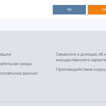
VK
O
зации
Сведения о доходах, об 
имущественного характе
ательная среда
Противодействие корр
рсональных данных