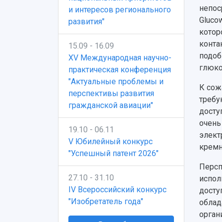
непос
и интересов регионального
Gluco
развития"
котор
конта
15.09 - 16.09
подоб
XV Международная научно-
глюко
практическая конференция
"Актуальные проблемы и
К сож
перспективы развития
требу
гражданской авиации"
досту
очень
19.10 - 06.11
элект
V Юбилейный конкурс
кремн
"Успешный патент 2026"
Персп
27.10 - 31.10
испол
IV Всероссийский конкурс
досту
"Изобретатель года"
облад
орган