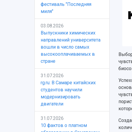
фестиваль "Последняя
миля"
03.08.2026
Выпускники химических
направлений университета
вошли в число самых
высокооплачиваемых в
Выбор
стране
чувст
биосо
31.07.2026
Успех
rg.ru: В Самаре китайских
основ
студентов научили
чувст
модернизировать
порис
двигатели
котор
31.07.2026
Созда
10 фактов о платном
колич