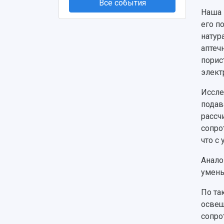
Все события
Наша 
его п
натур
аптеч
порис
элект
Иссле
подав
рассч
сопро
что с
Анало
умень
По та
освещ
сопро