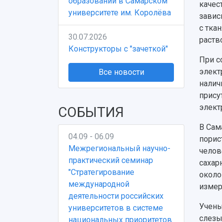
образовании в Самарском
качес
университете им. Королёва
завис
с тка
30.07.2026
раств
Конструкторы с "зачеткой"
При с
элект
Все новости
налич
прису
элект
СОБЫТИЯ
В Сам
04.09 - 06.09
порис
Межрегиональный научно-
челов
практический семинар
сахар
"Стратегирование
около
международной
измер
деятельности российских
Учены
университетов в системе
слезы
национальных приоритетов