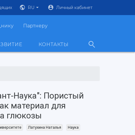
дящих
RU
Личный кабинет
днику
Партнеру
АЗВИТИЕ
КОНТАКТЫ
нт-Наука": Пористый
ак материал для
ра глюкозы
иверситете
Латухина Наталья
Наука