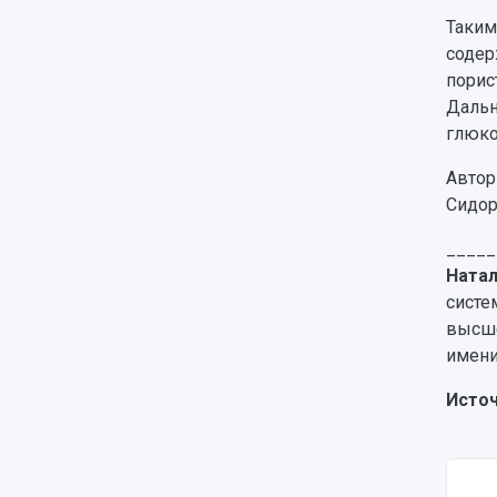
Таким
содер
порис
Дальн
глюко
Автор
Сидор
_____
Натал
систе
высше
имени
Источ