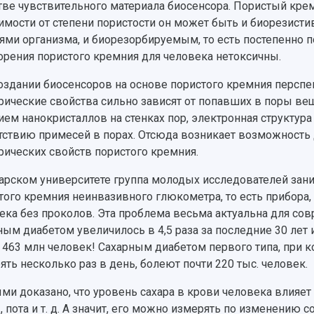
тве чувствительного материала биосенсора. Пористый кре
имости от степени пористости он может быть и биорезисти
нями организма, и биорезорбируемым, то есть постепенно 
орения пористого кремния для человека нетоксичны.
оздании биосенсоров на основе пористого кремния перспек
рические свойства сильно зависят от попавших в поры вещ
ием нанокристаллов на стенках пор, электронная структура
тствию примесей в порах. Отсюда возникает возможность
рических свойств пористого кремния.
арском университете группа молодых исследователей зани
того кремния неинвазивного глюкометра, то есть прибора
ека без проколов. Эта проблема весьма актуальна для со
ным диабетом увеличилось в 4,5 раза за последние 30 лет 
 463 млн человек! Сахарным диабетом первого типа, при к
ять несколько раз в день, болеют почти 220 тыс. человек.
ми доказано, что уровень сахара в крови человека влияет
, пота и т. д. А значит, его можно измерять по изменению с