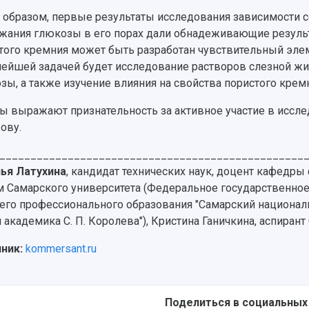
 образом, первые результаты исследования зависимости с
жания глюкозы в его порах дали обнадеживающие результ
того кремния может быть разработан чувствительный эле
ейшей задачей будет исследование растворов слезной жи
зы, а также изучение влияния на свойства пористого крем
ы выражают признательность за активное участие в иссле
ову.
_________________________________________________
ья Латухина
, кандидат технических наук, доцент кафедры
м Самарского университета (Федеральное государственно
го профессионального образования "Самарский национал
 академика С. П. Королева"), Кристина Ганичкина, аспиран
ник:
kommersant.ru
Поделиться в социальных