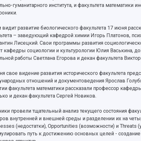
льно-гуманитарного института, и факультета математики ин
роники.
 видит развитие биологического факультета 17 июня расск
ьтета – заведующий кафедрой химии Игорь Платонов, псих
антин Лисецкий. Свои программы развития социологическ
т кафедры социологии и культурологии Юлия Васькина, до
льной работы Светлана Егорова и декан факультета Виктор
ня свое видение развития исторического факультета пред
народных отношений и документоведения Ярослав Голуби
тии факультета математики рассказали профессор кафедр
ько и декан факультета Сергей Новиков.
ники провели тщательный анализ текущего состояния факу
ров внутренней и внешней среды и разделении их на четыре
esses (недостатки), Opportunities (возможности) и Threats 
улировать путь к достижению основных целей - создание