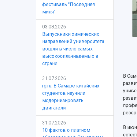
фестиваль "Последняя
миля"
03.08.2026
Выпускники химических
направлений университета
вошли в число самых
высокооплачиваемых в
стране
В Сам
31.07.2026
разви
rg.ru: В Самаре китайских
униве
студентов научили
разви
модернизировать
профе
двигатели
резер
31.07.2026
В июн
10 фактов о платном
естес