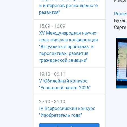
и пар
и интересов регионального
развития"
Решен
Бухан
15.09 - 16.09
Серге
XV Международная научно-
практическая конференция
"Актуальные проблемы и
перспективы развития
гражданской авиации"
19.10 - 06.11
V Юбилейный конкурс
"Успешный патент 2026"
27.10 - 31.10
IV Всероссийский конкурс
"Изобретатель года"