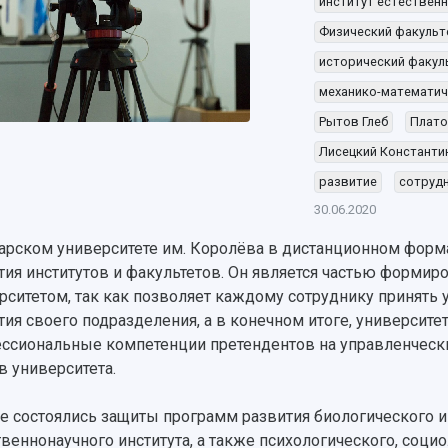
институт естественн
Физический факульт
исторический факул
механико-математич
Рытов Глеб
Плато
Лисецкий Константи
развитие
сотруд
30.06.2020
арском университете им. Королёва в дистанционном форм
тия институтов и факультетов. Он является частью форми
рситетом, так как позволяет каждому сотруднику принять 
тия своего подразделения, а в конечном итоге, университе
ссиональные компетенции претендентов на управленческ
в университета.
е состоялись защиты программ развития биологического и
твеннонаучного института, а также психологического, соци