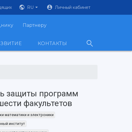
дящих
RU
Личный кабинет
днику
Партнеру
АЗВИТИЕ
КОНТАКТЫ
сь защиты программ
шести факультетов
ки математики и электроники
рный институт