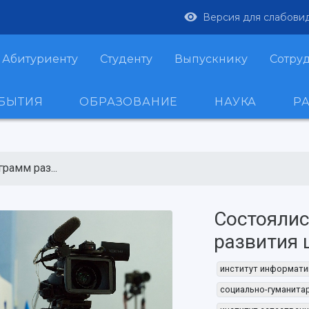
Версия для слабови
Абитуриенту
Студенту
Выпускнику
Сотру
ОБЫТИЯ
ОБРАЗОВАНИЕ
НАУКА
Р
рамм раз...
Состояли
развития 
институт информати
социально-гуманита