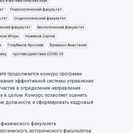
ых и математических наук
ет
Психологический факультет
ьтет
Социологический факультет
еский факультет
биологический факультет
нов Игорь
Новиков Сергей
н
Голубинов Ярослав
Буханько Анастасия
нику
противодействие COVID-19
ате продолжается конкурс программ
рования эффективной системы управления
участие в определении направления
та в целом. Конкурс позволяет оценить
ие должности, и сформировать кадровый
 физического факультета
ологического, исторического факультетов