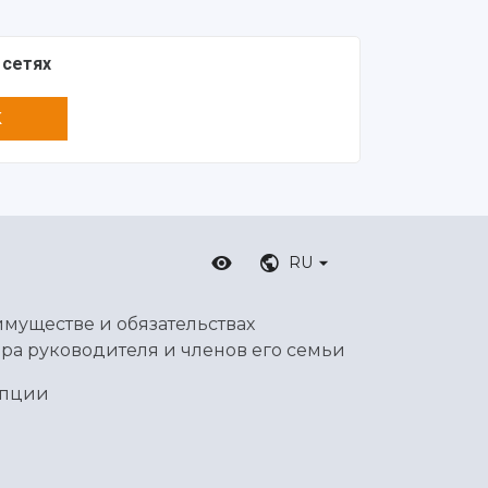
 сетях
K
RU
имуществе и обязательствах
ра руководителя и членов его семьи
упции