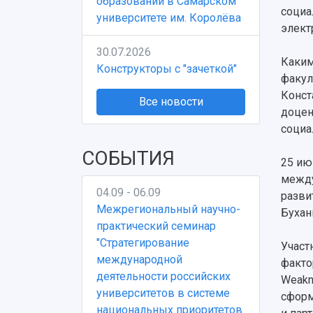
образовании в Самарском
социа
университете им. Королёва
элект
30.07.2026
Каким
Конструкторы с "зачеткой"
факул
Конст
Все новости
доцен
социа
СОБЫТИЯ
25 ию
между
04.09 - 06.09
разви
Межрегиональный научно-
Бухан
практический семинар
"Стратегирование
Участ
международной
факто
деятельности российских
Weakn
университетов в системе
сформ
национальных приоритетов